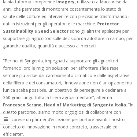
la piattaforma comprende
Imagery,
utilizzato a Maccarese da
anni
,
che permette di monitorare costantemente lo stato di
salute delle colture ed intervenire con precisione trasformando i
dati in istruzioni per gli operatori e le macchine.
Protector
,
Sustainability
e
Seed Selector
sono gli altri tre applicativi per
supportare gli agricoltori sulle decisioni da adottare in campo, per
garantire qualità, quantità e accesso ai mercati.
“Per noi di Syngenta, impegnati a supportare gli agricoltori
fornendo loro le migliori soluzioni per affrontare sfide rese
sempre più ardue dal cambiamento climatico e dalle aspettative
della filiera e dei consumatori, l’innovazione non è un’opzione ma
l’unica scelta possibile, un obiettivo da perseguire e declinare a
360 gradi lungo tutta la filiera agroalimentare”, afferma
Francesco Scrano, Head of Marketing di Syngenta Italia
. “In
questo percorso, siamo molto orgogliosi di collaborare con
Maccarese un partner d’eccezione per portare avanti il nostro
concetto di innovazione in modo concreto, trasversale ed
efficiente”.