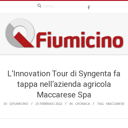
Search
Skip
to
content
QFIUMICINO.COM
Secondary
Navigation
Menu
L’Innovation Tour di Syngenta fa
tappa nell’azienda agricola
Maccarese Spa
DI:
QFIUMICINO
25 FEBBRAIO 2022
IN:
CRONACA
TAG:
MACCARESE