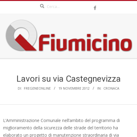
Search
Skip
to
content
QFIUMICINO.COM
Secondary
Navigation
Menu
Lavori su via Castegnevizza
DI:
FREGENEONLINE
19 NOVEMBRE 2012
IN:
CRONACA
L’Amministrazione Comunale nell’ambito del programma di
miglioramento della sicurezza delle strade del territorio ha
elaborato un progetto di manutenzione straordinaria di via