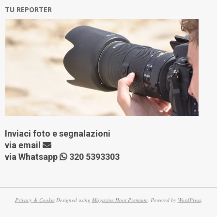
TU REPORTER
Inviaci foto e segnalazioni
via
email
via Whatsapp
320 5393303
Privacy & Cookie
Designed using
Magazine Hoot Premium
. Powered by
WordPress
.