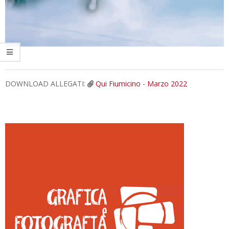
2022-
DOWNLOAD ALLEGATI:
Qui Fiumicino - Marzo 2022
03-
09