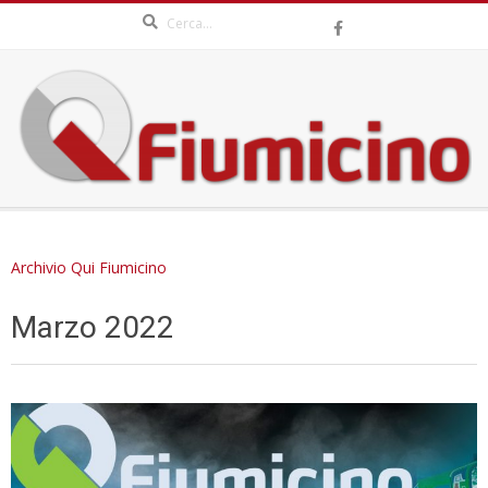
Search
Skip
to
content
QFIUMICINO.COM
Secondary
Navigation
Archivio Qui Fiumicino
Menu
Marzo 2022