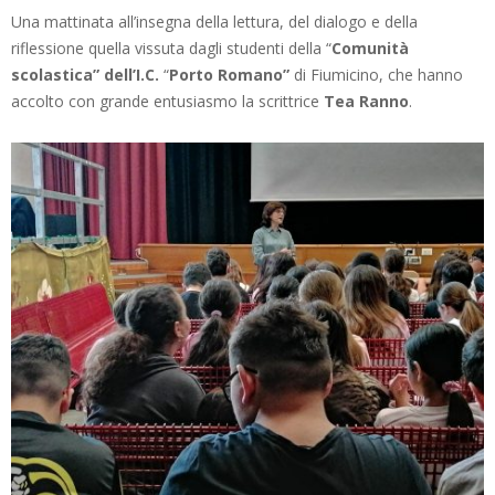
Una mattinata all’insegna della lettura, del dialogo e della
riflessione quella vissuta dagli studenti della “
Comunità
scolastica” dell’I.C.
“
Porto Romano”
di Fiumicino, che hanno
accolto con grande entusiasmo la scrittrice
Tea Ranno
.