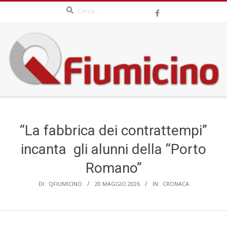
Search
Skip
to
content
QFIUMICINO.COM
Secondary
Navigation
Menu
“La fabbrica dei contrattempi”
incanta gli alunni della “Porto
Romano”
DI:
QFIUMICINO
20 MAGGIO 2026
IN:
CRONACA