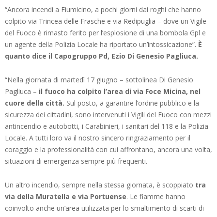
“Ancora incendi a Fiumicino, a pochi giorni dai roghi che hanno
colpito via Trincea delle Frasche e via Redipuglia – dove un Vigile
del Fuoco è rimasto ferito per l’esplosione di una bombola Gpl e
un agente della Polizia Locale ha riportato un’intossicazione”.
È
quanto dice il Capogruppo Pd, Ezio Di Genesio Pagliuca.
“Nella giornata di martedì 17 giugno – sottolinea Di Genesio
Pagliuca –
il fuoco ha colpito l’area di via Foce Micina, nel
cuore della città.
Sul posto, a garantire l’ordine pubblico e la
sicurezza dei cittadini, sono intervenuti i Vigili del Fuoco con mezzi
antincendio e autobotti, i Carabinieri, i sanitari del 118 e la Polizia
Locale. A tutti loro va il nostro sincero ringraziamento per il
coraggio e la professionalità con cui affrontano, ancora una volta,
situazioni di emergenza sempre più frequenti.
Un altro incendio, sempre nella stessa giornata, è scoppiato
tra
via della Muratella e via Portuense
. Le fiamme hanno
coinvolto anche un’area utilizzata per lo smaltimento di scarti di