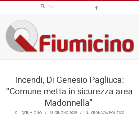
Search
Skip
to
content
QFIUMICINO.COM
Secondary
Navigation
Menu
Incendi, Di Genesio Pagliuca:
“Comune metta in sicurezza area
Madonnella”
DI:
QFIUMICINO
18 GIUGNO 2025
IN:
CRONACA
,
POLITICS