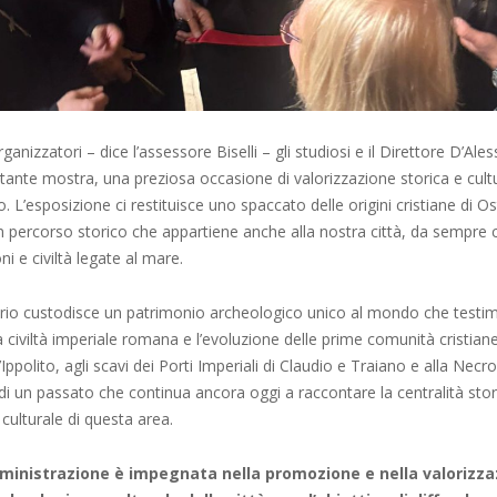
rganizzatori – dice l’assessore Biselli – gli studiosi e il Direttore D’Aless
ante mostra, una preziosa occasione di valorizzazione storica e cultur
o. L’esposizione ci restituisce uno spaccato delle origini cristiane di O
 percorso storico che appartiene anche alla nostra città, da sempre c
oni e civiltà legate al mare.
torio custodisce un patrimonio archeologico unico al mondo che testim
 civiltà imperiale romana e l’evoluzione delle prime comunità cristiane
’Ippolito, agli scavi dei Porti Imperiali di Claudio e Traiano e alla Necro
i un passato che continua ancora oggi a raccontare la centralità stor
ulturale di questa area.
inistrazione è impegnata nella promozione e nella valorizza