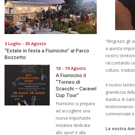
“Ringrazio gli o
3 Luglio - 30 Agosto
a questa import
“Estate in festa a Fiumicino” al Parco
nostro territori
Bozzetto
raccontando un
18 - 19 Agosto
culture, tradizi
A Fiumicino il
“Torneo di
Il nostro terri
Scacchi – Caravel
grandezza della
Cup Tour”
Basilica di Sant
Fiumicino si prepara
testimonianze d
ad accogliere una
commerciale e c
nuova importante
iniziativa dedicata
La nostra Amm
allo sport e alla