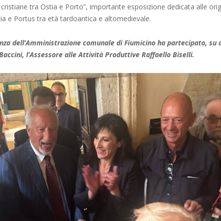
ristiane tra Ostia e Porto”, importante esposizione dedicata alle origi
stia e Portus tra età tardoantica e altomedievale.
nza dell’Amministrazione comunale di Fiumicino ha partecipato, su 
accini, l’Assessore alle Attività Produttive Raffaello Biselli.