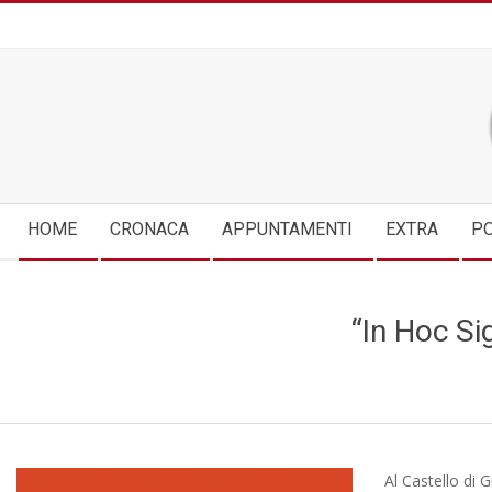
Skip
to
content
Secondary
HOME
CRONACA
APPUNTAMENTI
EXTRA
PO
Navigation
Menu
“In Hoc Sig
Al Castello di 