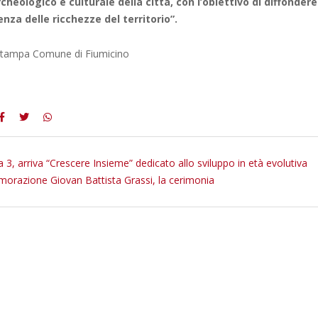
cheologico e culturale della città, con l’obiettivo di diffonder
nza delle ricchezze del territorio”.
 stampa Comune di Fiumicino
 3, arriva “Crescere Insieme” dedicato allo sviluppo in età evolutiva
razione Giovan Battista Grassi, la cerimonia