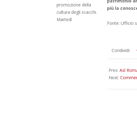
patrimonio ar
promozione della
più la conosce
cultura degli scacchi.
Martedì
Fonte: Ufficio
2026-
Condividi:
05-
22
Prev:
Asl Roma
Next:
Commemo