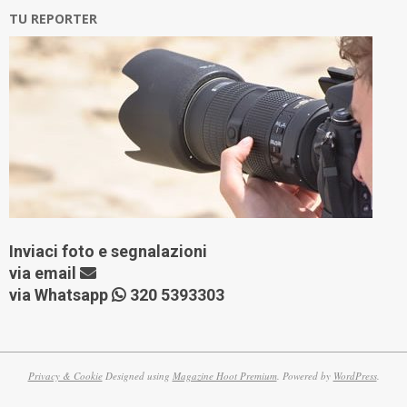
TU REPORTER
Inviaci foto e segnalazioni
via
email
via Whatsapp
320 5393303
Privacy & Cookie
Designed using
Magazine Hoot Premium
. Powered by
WordPress
.