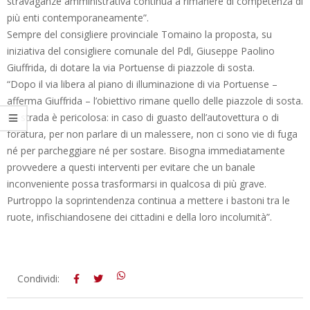
stravaganze amministrativa continua a rimanere di competenza di
più enti contemporaneamente”.
Sempre del consigliere provinciale Tomaino la proposta, su
iniziativa del consigliere comunale del Pdl, Giuseppe Paolino
Giuffrida, di dotare la via Portuense di piazzole di sosta.
“Dopo il via libera al piano di illuminazione di via Portuense –
afferma Giuffrida – l’obiettivo rimane quello delle piazzole di sosta.
La strada è pericolosa: in caso di guasto dell’autovettura o di
foratura, per non parlare di un malessere, non ci sono vie di fuga
né per parcheggiare né per sostare. Bisogna immediatamente
provvedere a questi interventi per evitare che un banale
inconveniente possa trasformarsi in qualcosa di più grave.
Purtroppo la soprintendenza continua a mettere i bastoni tra le
ruote, infischiandosene dei cittadini e della loro incolumità”.
2012-
Condividi:
07-