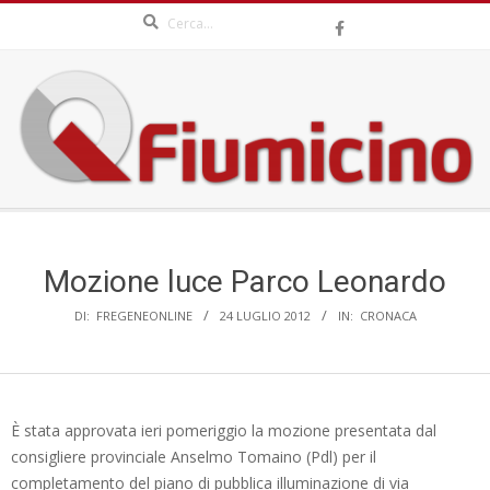
Search
Skip
to
content
QFIUMICINO.COM
Secondary
Navigation
Menu
Mozione luce Parco Leonardo
DI:
FREGENEONLINE
24 LUGLIO 2012
IN:
CRONACA
È stata approvata ieri pomeriggio la mozione presentata dal
consigliere provinciale Anselmo Tomaino (Pdl) per il
completamento del piano di pubblica illuminazione di via