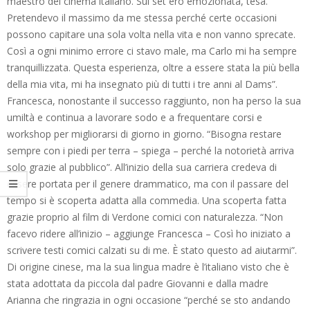
maestro del cinema italiano. Sul set ero emozionata, tesa.
Pretendevo il massimo da me stessa perché certe occasioni
possono capitare una sola volta nella vita e non vanno sprecate.
Così a ogni minimo errore ci stavo male, ma Carlo mi ha sempre
tranquillizzata. Questa esperienza, oltre a essere stata la più bella
della mia vita, mi ha insegnato più di tutti i tre anni al Dams”.
Francesca, nonostante il successo raggiunto, non ha perso la sua
umiltà e continua a lavorare sodo e a frequentare corsi e
workshop per migliorarsi di giorno in giorno. “Bisogna restare
sempre con i piedi per terra – spiega – perché la notorietà arriva
solo grazie al pubblico”. All’inizio della sua carriera credeva di
essere portata per il genere drammatico, ma con il passare del
tempo si è scoperta adatta alla commedia. Una scoperta fatta
grazie proprio al film di Verdone comici con naturalezza. “Non
facevo ridere all’inizio – aggiunge Francesca – Così ho iniziato a
scrivere testi comici calzati su di me. È stato questo ad aiutarmi”.
Di origine cinese, ma la sua lingua madre è l’italiano visto che è
stata adottata da piccola dal padre Giovanni e dalla madre
Arianna che ringrazia in ogni occasione “perché se sto andando