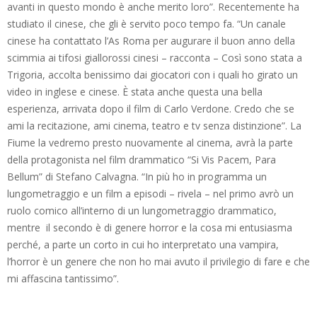
avanti in questo mondo è anche merito loro”. Recentemente ha
studiato il cinese, che gli è servito poco tempo fa. “Un canale
cinese ha contattato l’As Roma per augurare il buon anno della
scimmia ai tifosi giallorossi cinesi – racconta – Così sono stata a
Trigoria, accolta benissimo dai giocatori con i quali ho girato un
video in inglese e cinese. È stata anche questa una bella
esperienza, arrivata dopo il film di Carlo Verdone. Credo che se
ami la recitazione, ami cinema, teatro e tv senza distinzione”. La
Fiume la vedremo presto nuovamente al cinema, avrà la parte
della protagonista nel film drammatico “Si Vis Pacem, Para
Bellum” di Stefano Calvagna. “In più ho in programma un
lungometraggio e un film a episodi – rivela – nel primo avrò un
ruolo comico all’interno di un lungometraggio drammatico,
mentre il secondo è di genere horror e la cosa mi entusiasma
perché, a parte un corto in cui ho interpretato una vampira,
l’horror è un genere che non ho mai avuto il privilegio di fare e che
mi affascina tantissimo”.