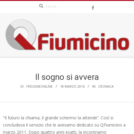
Search
Skip
to
content
QFIUMICINO.COM
Secondary
Navigation
Menu
Il sogno si avvera
DI:
FREGENEONLINE
18 MARZO 2016
IN:
CRONACA
“Il futuro la chiama, il grande schermo la attende”. Così si
concludeva il servizio che le avevamo dedicato su QFiumicino a
marzo 2011. Dopo quattro anni esatti, la incontriamo