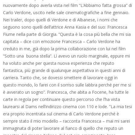
nuovamente dopo averla vista nel film “L’Abbiamo fatta grossa” di
Carlo Verdone, uscito nelle sale cinematografiche a fine gennaio.
Nei trailer, dopo quelli di Verdone e di Albanese, i nomi che
seguono sono quelli dell’attrice Anna Kasia e del suo: Francesca
Fiume nella parte di Giorgia. “Questa è la cosa più bella che mi sia
capitata – dice con emozione Francesca – Carlo Verdone ha
creduto in me, già dopo la prima collaborazione con lui nel film
“Sotto una buona stella”. Lì avevo un ruolo marginale, eppure mi
ha voluto anche per questa nuova esperienza che reputo
fantastica, più grande di qualunque aspettativa in questi anni di
carriera. Tanto che, se dovessi smettere di lavorare oggi in
questo mondo, lo farei con il sorriso sulle labbra perché per me si
è avverato un sogno”. Francesca, che abita a Focene, ha tutte le
carte in regola per continuare questo percorso che l’ha vista
laurearsi al Dams nell’indirizzo cinema con 110 e lode. “La mia tesi
era proprio incentrata sul cinema di Carlo Verdone perché è
sempre stato il mio modello – racconta Francesca – mai mi sarei
immaginata di poter lavorare al fianco di quello che reputo un