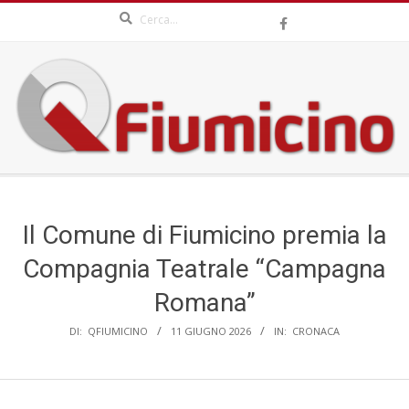
Search
Skip
to
content
QFIUMICINO.COM
Secondary
Navigation
Menu
Il Comune di Fiumicino premia la
Compagnia Teatrale “Campagna
Romana”
DI:
QFIUMICINO
11 GIUGNO 2026
IN:
CRONACA