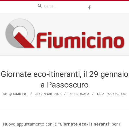
Search
Skip
to
content
QFIUMICINO.COM
Secondary
Navigation
Menu
Giornate eco-itineranti, il 29 gennaio
a Passoscuro
DI:
QFIUMICINO
28 GENNAIO 2026
IN:
CRONACA
TAG:
PASSOSCURO
Nuovo appuntamento con le
“Giornate eco-
itineranti”
per il