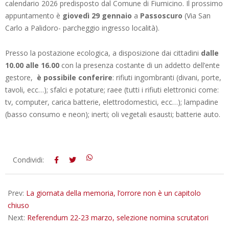
calendario 2026 predisposto dal Comune di Fiumicino. Il prossimo
appuntamento è
giovedì 29 gennaio
a
Passoscuro
(Via San
Carlo a Palidoro- parcheggio ingresso località).
Presso la postazione ecologica, a disposizione dai cittadini
dalle
10.00 alle 16.00
con la presenza costante di un addetto dell’ente
gestore,
è possibile conferire
: rifiuti ingombranti (divani, porte,
tavoli, ecc…); sfalci e potature; raee (tutti i rifiuti elettronici come:
tv, computer, carica batterie, elettrodomestici, ecc…); lampadine
(basso consumo e neon); inerti; oli vegetali esausti; batterie auto.
2026-
Condividi:
01-
28
Prev:
La giornata della memoria, l’orrore non è un capitolo
chiuso
Next:
Referendum 22-23 marzo, selezione nomina scrutatori