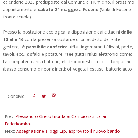
calendario 2025 predisposto dal Comune di Fiumicino. Il prossimo
appuntamento è
sabato 24 maggio
a
Focene
(Viale di Focene –
fronte scuola).
Presso la postazione ecologica, a disposizione dai cittadini
dalle
10 alle 16
con la presenza costante di un addetto dell’ente
gestore,
è possibile conferire
: rifiuti ingombranti (divani, porte,
tavoli, ecc…); sfalci e potature; raee (tutti i rifiuti elettronici come:
tv, computer, carica batterie, elettrodomestici, ecc…); lampadine
(basso consumo e neon); inerti; oli vegetali esausti; batterie auto.
2025-
Condividi:
05-
23
Prev:
Alessandro Greco trionfa ai Campionati Italiani
Federkombat
Next:
Assegnazione alloggi Erp, approvato il nuovo bando