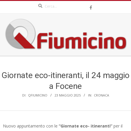
Search
Skip
to
content
QFIUMICINO.COM
Secondary
Navigation
Menu
Giornate eco-itineranti, il 24 maggio
a Focene
DI:
QFIUMICINO
23 MAGGIO 2025
IN:
CRONACA
Nuovo appuntamento con le
“Giornate eco-
itineranti”
per il