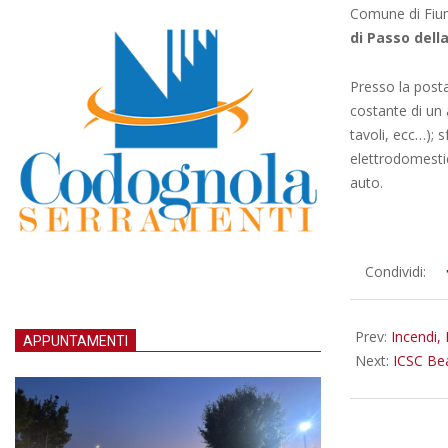
Comune di Fiu
di Passo della
Presso la posta
costante di un
tavoli, ecc…); s
elettrodomestic
auto.
2025-
Condividi:
06-
20
Prev:
Incendi,
APPUNTAMENTI
Next:
ICSC Bea