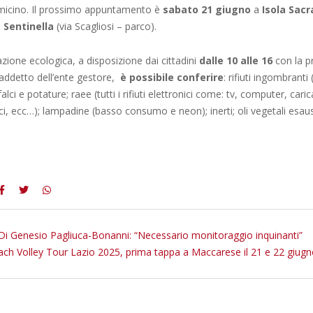
micino. Il prossimo appuntamento è
sabato 21 giugno
a
Isola Sacr
 Sentinella
(via Scagliosi – parco).
zione ecologica, a disposizione dai cittadini
dalle 10 alle 16
con la p
 addetto dell’ente gestore,
è possibile conferire
: rifiuti ingombranti 
falci e potature; raee (tutti i rifiuti elettronici come: tv, computer, caric
i, ecc…); lampadine (basso consumo e neon); inerti; oli vegetali esaust
 Di Genesio Pagliuca-Bonanni: “Necessario monitoraggio inquinanti”
ch Volley Tour Lazio 2025, prima tappa a Maccarese il 21 e 22 giug