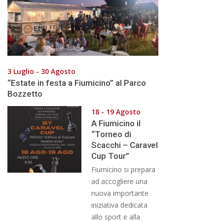
3 Luglio - 30 Agosto
“Estate in festa a Fiumicino” al Parco
Bozzetto
18 - 19 Agosto
A Fiumicino il
“Torneo di
Scacchi – Caravel
Cup Tour”
Fiumicino si prepara
ad accogliere una
nuova importante
iniziativa dedicata
allo sport e alla