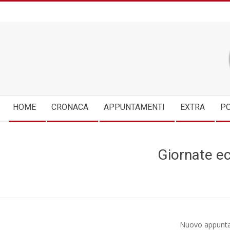
Skip
to
content
Secondary
HOME
CRONACA
APPUNTAMENTI
EXTRA
PO
Navigation
Menu
Giornate ec
Nuovo appunt