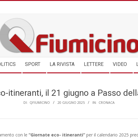
QFIUMICINO.COM
LITICS
SPORT
LA RIVISTA
LETTERE
VIDEO
o-itineranti, il 21 giugno a Passo dell
DI:
QFIUMICINO
20 GIUGNO 2025
IN:
CRONACA
amento con le
“Giornate eco-
itineranti”
per il calendario 2025 pre