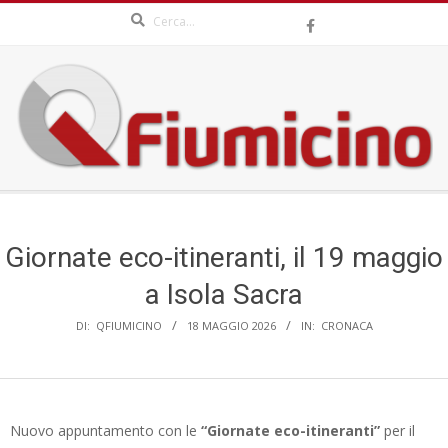
Search
Skip
to
content
QFIUMICINO.COM
Secondary
Navigation
Menu
Giornate eco-itineranti, il 19 maggio
a Isola Sacra
DI:
QFIUMICINO
18 MAGGIO 2026
IN:
CRONACA
Nuovo appuntamento con le
“Giornate eco-itineranti”
per il