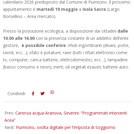
calendario 2026 predisposto dal Comune di Fiumicino. Il prossimo
appuntamento è
martedì 19 maggio
a
Isola Sacra
(Largo
Borsellino – Area mercato).
Presso la postazione ecologica, a disposizione dai cittadini
dalle
10.00 alle 16.00
con la presenza costante di un addetto dell’ente
gestore,
è possibile conferire
: rifiuti ingombranti (divani, porte,
tavoli, ecc…); sfalci e potature; raee (tutti i rifiuti elettronici come:
tv, computer, carica batterie, elettrodomestici, ecc…); lampadine
(basso consumo e neon); inerti; oli vegetali esausti; batterie auto.
2026-
Condividi:
05-
18
Prev:
Carenza acqua Aranova, Severini: “Programmati interventi
Acea”
Next:
Fiumicino, svolta digitale per l’Imposta di Soggiorno