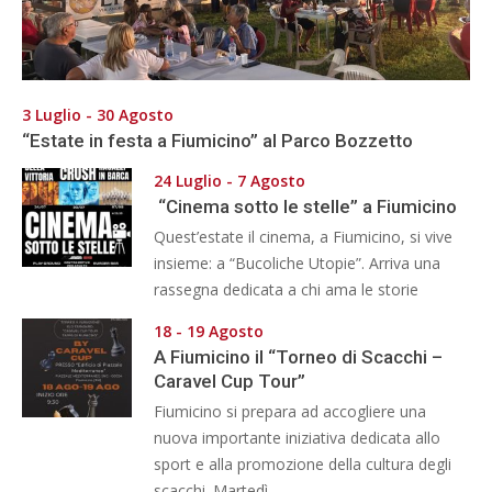
3 Luglio - 30 Agosto
“Estate in festa a Fiumicino” al Parco Bozzetto
24 Luglio - 7 Agosto
“Cinema sotto le stelle” a Fiumicino
Quest’estate il cinema, a Fiumicino, si vive
insieme: a “Bucoliche Utopie”. Arriva una
rassegna dedicata a chi ama le storie
18 - 19 Agosto
A Fiumicino il “Torneo di Scacchi –
Caravel Cup Tour”
Fiumicino si prepara ad accogliere una
nuova importante iniziativa dedicata allo
sport e alla promozione della cultura degli
scacchi. Martedì