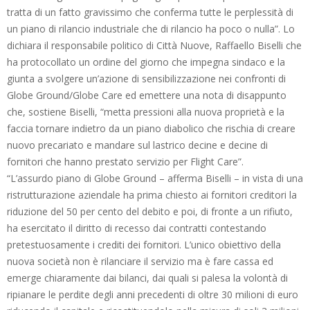
tratta di un fatto gravissimo che conferma tutte le perplessità di
un piano di rilancio industriale che di rilancio ha poco o nulla”. Lo
dichiara il responsabile politico di Città Nuove, Raffaello Biselli che
ha protocollato un ordine del giorno che impegna sindaco e la
giunta a svolgere un’azione di sensibilizzazione nei confronti di
Globe Ground/Globe Care ed emettere una nota di disappunto
che, sostiene Biselli, “metta pressioni alla nuova proprietà e la
faccia tornare indietro da un piano diabolico che rischia di creare
nuovo precariato e mandare sul lastrico decine e decine di
fornitori che hanno prestato servizio per Flight Care”.
“L’assurdo piano di Globe Ground – afferma Biselli – in vista di una
ristrutturazione aziendale ha prima chiesto ai fornitori creditori la
riduzione del 50 per cento del debito e poi, di fronte a un rifiuto,
ha esercitato il diritto di recesso dai contratti contestando
pretestuosamente i crediti dei fornitori. L’unico obiettivo della
nuova società non è rilanciare il servizio ma è fare cassa ed
emerge chiaramente dai bilanci, dai quali si palesa la volontà di
ripianare le perdite degli anni precedenti di oltre 30 milioni di euro