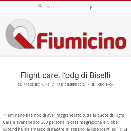
Search
Skip
to
content
QFIUMICINO.COM
Secondary
Navigation
Menu
Flight care, l’odg di Biselli
DI:
FREGENEONLINE
19 DICEMBRE 2012
IN:
CRONACA
“Nemmeno il tempo di aver raggranellato tutte le quote di Flight
Care e aver spedito 300 persone in cassintegrazione e Globe
Ground ha già smesso di pagare gli stipendi ai dipendenti ex Fc. Si