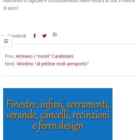
riducendo il capitale e ricostituendolo nella misura di soli 3 milioni
di euro”.
2012-
Condividi:
12-
19
Prev:
Arrivano i “nonni” Carabinieri
Next:
Montino “al pettine nodi aeroporto”