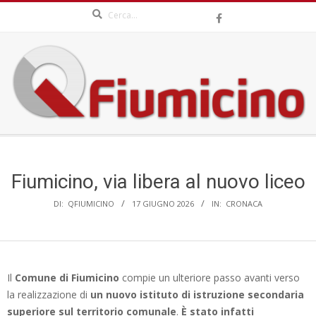
Search
Skip
to
content
QFIUMICINO.COM
Secondary
Navigation
Menu
Fiumicino, via libera al nuovo liceo
DI:
QFIUMICINO
17 GIUGNO 2026
IN:
CRONACA
Il
Comune di Fiumicino
compie un ulteriore passo avanti verso
la realizzazione di
un nuovo istituto di istruzione secondaria
superiore sul territorio comunale
.
È stato infatti