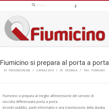
Search
Skip
to
content
QFIUMICINO.COM
Secondary
Navigation
Menu
Fiumicino si prepara al porta a porta
DI:
FREGENEONLINE
5 APRILE 2016
IN:
CRONACA
TAG:
FIUMICINO
Fiumicino si prepara al meglio all’estensione del servizio di
raccolta differenziata porta a porta.
Incontri pubblici, punti informativi e una trasmissione della durata