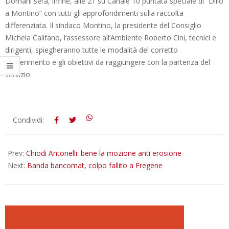
Domani sera, infine, alle 21 su Canale 10 puntata speciale di “Dillo
a Montino” con tutti gli approfondimenti sulla raccolta
differenziata. Il sindaco Montino, la presidente del Consiglio
Michela Califano, l’assessore all’Ambiente Roberto Cini, tecnici e
dirigenti, spiegheranno tutte le modalità del corretto
conferimento e gli obiettivi da raggiungere con la partenza del
servizio.
2016-
Condividi:
04-
05
Prev:
Chiodi Antonelli: bene la mozione anti erosione
Next:
Banda bancomat, colpo fallito a Fregene