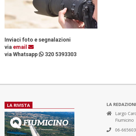
Inviaci foto e segnalazioni
via
email
via Whatsapp
320 5393303
LA REDAZION
LA RIVISTA
Largo Card
Fiumicino
06-66560