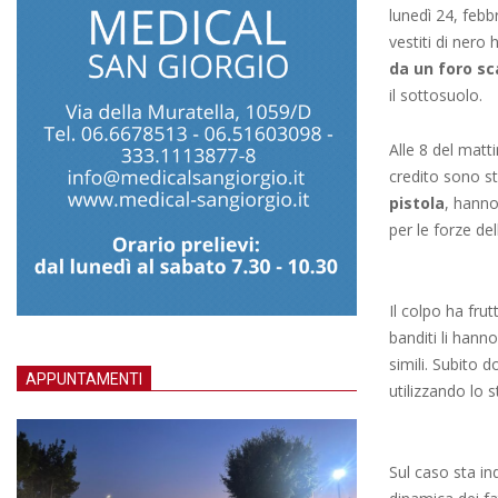
lunedì 24, febb
vestiti di nero 
da un foro s
il sottosuolo.
Alle 8 del matti
credito sono sta
pistola
, hanno
per le forze del
Il colpo ha frut
banditi li hann
simili. Subito 
APPUNTAMENTI
utilizzando lo 
Sul caso sta in