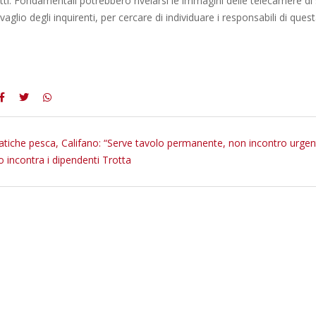
tti. Fondamentali potrebbero rivelarsi le immagini delle telecamere di 
vaglio degli inquirenti, per cercare di individuare i responsabili di que
tiche pesca, Califano: “Serve tavolo permanente, non incontro urgen
co incontra i dipendenti Trotta