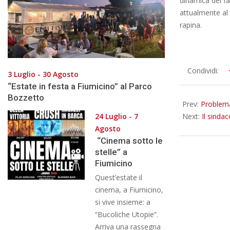
dinamica dei fa
attualmente al 
rapina.
2025-
Condividi:
3 Luglio - 30 Agosto
02-
“Estate in festa a Fiumicino” al Parco
24
Bozzetto
Prev:
Problema
24 Luglio - 7
Next:
Il sinda
Agosto
“Cinema sotto le
stelle” a
Fiumicino
Quest’estate il
cinema, a Fiumicino,
si vive insieme: a
“Bucoliche Utopie”.
Arriva una rassegna