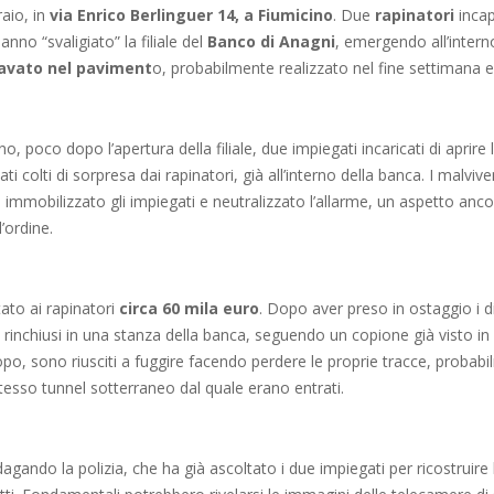
raio, in
via Enrico Berlinguer 14, a Fiumicino
. Due
rapinatori
incap
hanno “svaligiato” la filiale del
Banco di Anagni
, emergendo all’intern
cavato nel paviment
o, probabilmente realizzato nel fine settimana 
no, poco dopo l’apertura della filiale, due impiegati incaricati di aprire l’
ti colti di sorpresa dai rapinatori, già all’interno della banca. I malvive
 immobilizzato gli impiegati e neutralizzato l’allarme, un aspetto anco
l’ordine.
tato ai rapinatori
circa 60 mila euro
. Dopo aver preso in ostaggio i d
o rinchiusi in una stanza della banca, seguendo un copione già visto in 
dopo, sono riusciti a fuggire facendo perdere le proprie tracce, probab
stesso tunnel sotterraneo dal quale erano entrati.
dagando la polizia, che ha già ascoltato i due impiegati per ricostruire 