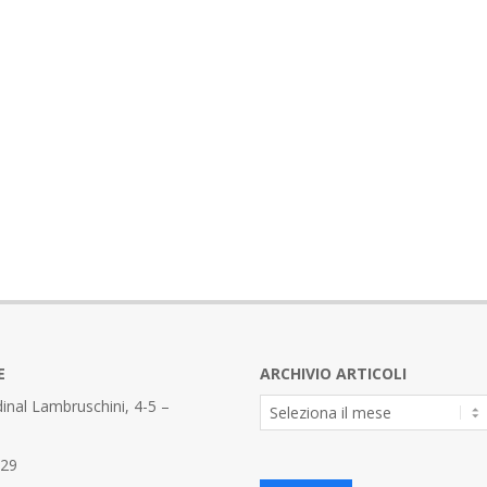
E
ARCHIVIO ARTICOLI
Archivio
inal Lambruschini, 4-5 –
Articoli
329