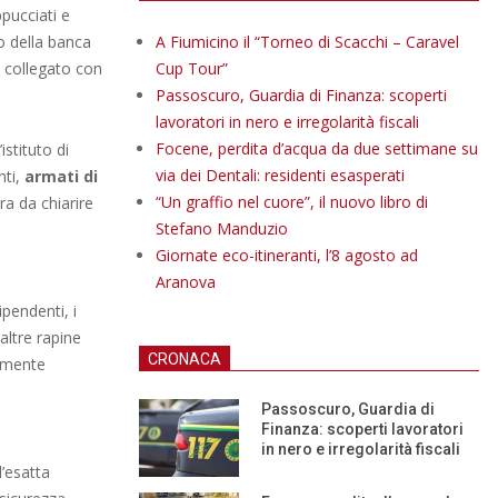
pucciati e
o della banca
A Fiumicino il “Torneo di Scacchi – Caravel
e collegato con
Cup Tour”
Passoscuro, Guardia di Finanza: scoperti
lavoratori in nero e irregolarità fiscali
Focene, perdita d’acqua da due settimane su
istituto di
via dei Dentali: residenti esasperati
nti,
armati di
“Un graffio nel cuore”, il nuovo libro di
ra da chiarire
Stefano Manduzio
Giornate eco-itineranti, l’8 agosto ad
Aranova
ipendenti, i
altre rapine
CRONACA
ilmente
Passoscuro, Guardia di
Finanza: scoperti lavoratori
in nero e irregolarità fiscali
l’esatta