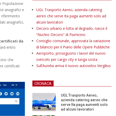
le Popolazione
zi anagrafici e
UGL Trasporto Aereo, azienda catering
i riferimento
aereo che serve Ita paga aumenti solo ad
ati anagrafici,
alcuni lavoratori
Decoro urbano e lotta al degrado, nasce il
“Nucleo Decoro” di Fiumicino
Consiglio comunale, approvata la variazione
ertificati da
di bilancio per il Piano delle Opere Pubbliche
 (ed entro
Aeroporto, proseguono i lavori del nuovo
svincolo per cargo city e lunga sosta
icino che
Sull’Aurelia arriva il nuovo autovelox Vergilius
 certificati
CRONACA
UGL Trasporto Aereo,
azienda catering aereo che
serve Ita paga aumenti solo
ad alcuni lavoratori