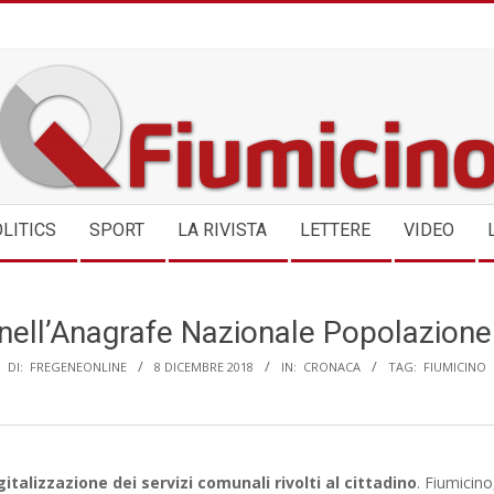
QFIUMICINO.COM
LITICS
SPORT
LA RIVISTA
LETTERE
VIDEO
 nell’Anagrafe Nazionale Popolazione
DI:
FREGENEONLINE
8 DICEMBRE 2018
IN:
CRONACA
TAG:
FIUMICINO
gitalizzazione dei servizi comunali rivolti al cittadino
. Fiumicino,