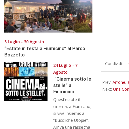
3 Luglio - 30 Agosto
“Estate in festa a Fiumicino” al Parco
Bozzetto
2018-
Condividi:
24 Luglio - 7
12-
Agosto
08
“Cinema sotto le
Prev:
Arrone, 
stelle” a
Next:
Una Cons
Fiumicino
Quest’estate il
cinema, a Fiumicino,
si vive insieme: a
“Bucoliche Utopie”.
Arriva una rassegna