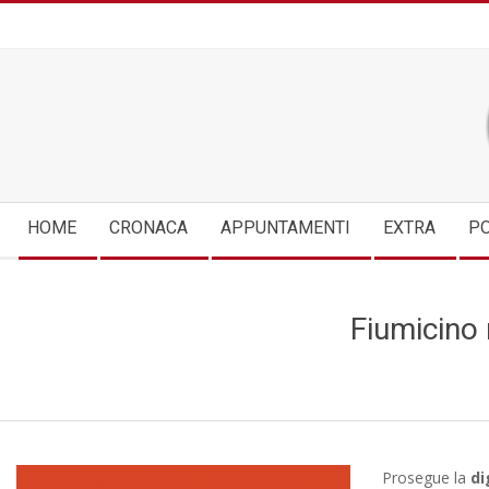
Skip
to
content
Secondary
HOME
CRONACA
APPUNTAMENTI
EXTRA
PO
Navigation
Menu
Fiumicino
Prosegue la
di