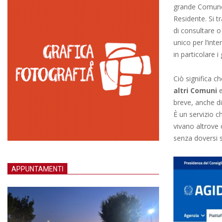
grande Comune 
Residente. Si t
di consultare o 
unico per l’int
in particolare i 
Ciò significa c
altri Comuni
e
breve, anche di 
È un servizio ch
vivano altrove 
senza doversi 
APPUNTAMENTI