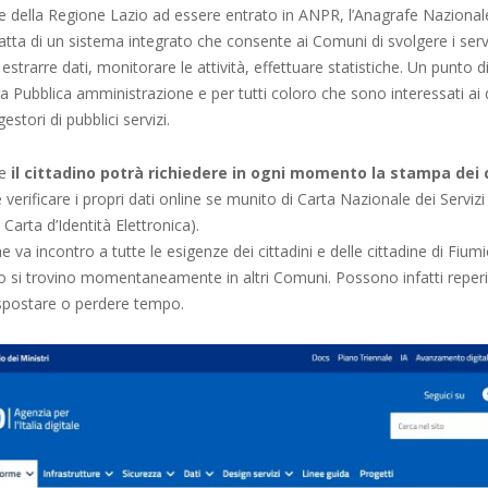
della Regione Lazio ad essere entrato in ANPR, l’Anagrafe Naziona
ratta di un sistema integrato che consente ai Comuni di svolgere i servi
estrarre dati, monitorare le attività, effettuare statistiche. Un punto d
era Pubblica amministrazione e per tutti coloro che sono interessati ai d
gestori di pubblici servizi.
he
il cittadino potrà richiedere in ogni momento la stampa dei c
 verificare i propri dati online se munito di Carta Nazionale dei Servizi
Carta d’Identità Elettronica).
e va incontro a tutte le esigenze dei cittadini e delle cittadine di Fium
o si trovino momentaneamente in altri Comuni. Possono infatti reperire
spostare o perdere tempo.