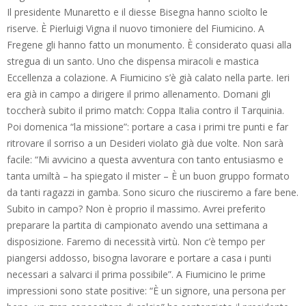
Il presidente Munaretto e il diesse Bisegna hanno sciolto le
riserve. È Pierluigi Vigna il nuovo timoniere del Fiumicino. A
Fregene gli hanno fatto un monumento. È considerato quasi alla
stregua di un santo. Uno che dispensa miracoli e mastica
Eccellenza a colazione. A Fiumicino s’è già calato nella parte. Ieri
era già in campo a dirigere il primo allenamento. Domani gli
toccherà subito il primo match: Coppa Italia contro il Tarquinia.
Poi domenica “la missione”: portare a casa i primi tre punti e far
ritrovare il sorriso a un Desideri violato già due volte. Non sarà
facile: “Mi avvicino a questa avventura con tanto entusiasmo e
tanta umiltà – ha spiegato il mister – È un buon gruppo formato
da tanti ragazzi in gamba. Sono sicuro che riusciremo a fare bene.
Subito in campo? Non è proprio il massimo. Avrei preferito
preparare la partita di campionato avendo una settimana a
disposizione. Faremo di necessità virtù. Non c’è tempo per
piangersi addosso, bisogna lavorare e portare a casa i punti
necessari a salvarci il prima possibile”. A Fiumicino le prime
impressioni sono state positive: “È un signore, una persona per