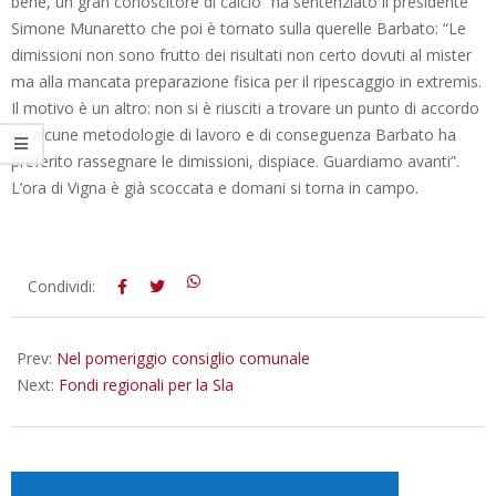
bene, un gran conoscitore di calcio” ha sentenziato il presidente
Simone Munaretto che poi è tornato sulla querelle Barbato: “Le
dimissioni non sono frutto dei risultati non certo dovuti al mister
ma alla mancata preparazione fisica per il ripescaggio in extremis.
Il motivo è un altro: non si è riusciti a trovare un punto di accordo
su alcune metodologie di lavoro e di conseguenza Barbato ha
preferito rassegnare le dimissioni, dispiace. Guardiamo avanti”.
L’ora di Vigna è già scoccata e domani si torna in campo.
2014-
Condividi:
09-
30
Prev:
Nel pomeriggio consiglio comunale
Next:
Fondi regionali per la Sla