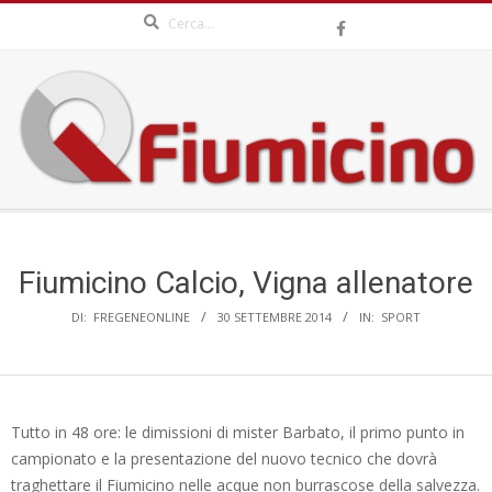
Search
Skip
to
content
QFIUMICINO.COM
Secondary
Navigation
Menu
Fiumicino Calcio, Vigna allenatore
DI:
FREGENEONLINE
30 SETTEMBRE 2014
IN:
SPORT
Tutto in 48 ore: le dimissioni di mister Barbato, il primo punto in
campionato e la presentazione del nuovo tecnico che dovrà
traghettare il Fiumicino nelle acque non burrascose della salvezza.