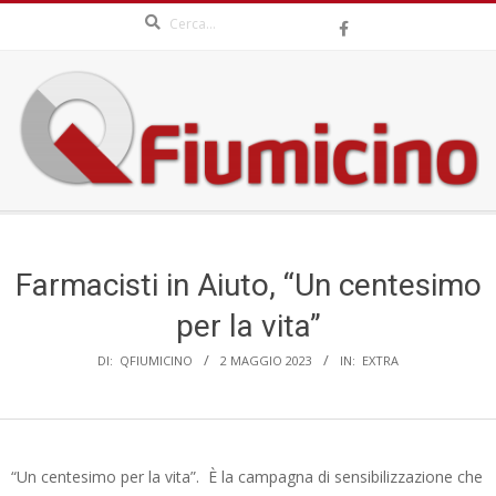
Search
Skip
to
content
QFIUMICINO.COM
Secondary
Navigation
Menu
Farmacisti in Aiuto, “Un centesimo
per la vita”
DI:
QFIUMICINO
2 MAGGIO 2023
IN:
EXTRA
“Un centesimo per la vita”. È la campagna di sensibilizzazione che