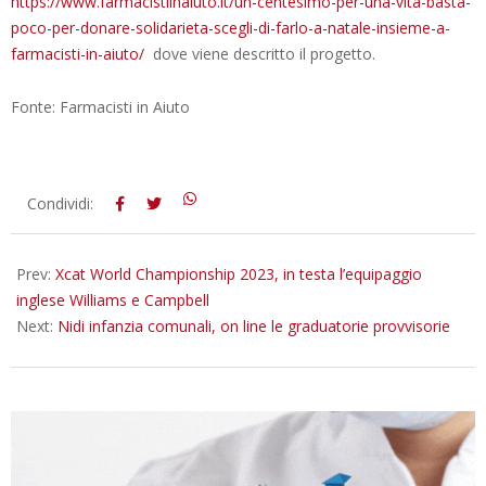
https://www.farmacistiinaiuto.it/un-centesimo-per-una-vita-basta-
poco-per-donare-solidarieta-scegli-di-farlo-a-natale-insieme-a-
farmacisti-in-aiuto/
dove viene descritto il progetto.
Fonte: Farmacisti in Aiuto
2023-
Condividi:
05-
02
Prev:
Xcat World Championship 2023, in testa l’equipaggio
inglese Williams e Campbell
Next:
Nidi infanzia comunali, on line le graduatorie provvisorie