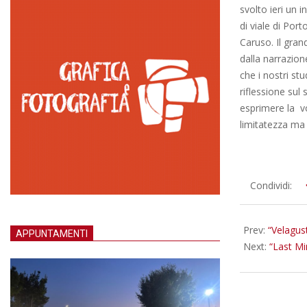
svolto ieri un 
di viale di Por
Caruso. Il gran
dalla narrazion
che i nostri st
riflessione sul
esprimere la v
limitatezza ma 
2016-
Condividi:
05-
05
Prev:
“Velagus
APPUNTAMENTI
Next:
“Last Mi