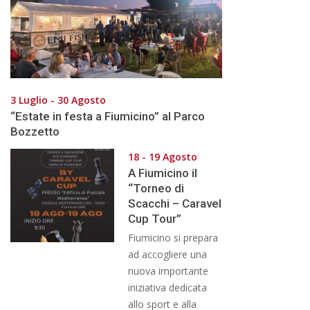
3 Luglio - 30 Agosto
“Estate in festa a Fiumicino” al Parco
Bozzetto
18 - 19 Agosto
A Fiumicino il
“Torneo di
Scacchi – Caravel
Cup Tour”
Fiumicino si prepara
ad accogliere una
nuova importante
iniziativa dedicata
allo sport e alla