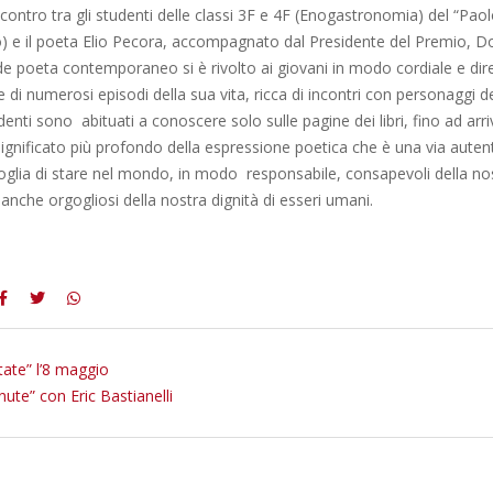
incontro tra gli studenti delle classi 3F e 4F (Enogastronomia) del “Paol
to) e il poeta Elio Pecora, accompagnato dal Presidente del Premio, D
de poeta contemporaneo si è rivolto ai giovani in modo cordiale e dire
e di numerosi episodi della sua vita, ricca di incontri con personaggi de
udenti sono abituati a conoscere solo sulle pagine dei libri, fino ad arr
 significato più profondo della espressione poetica che è una via auten
oglia di stare nel mondo, in modo responsabile, consapevoli della no
anche orgogliosi della nostra dignità di esseri umani.
tate” l’8 maggio
nute” con Eric Bastianelli