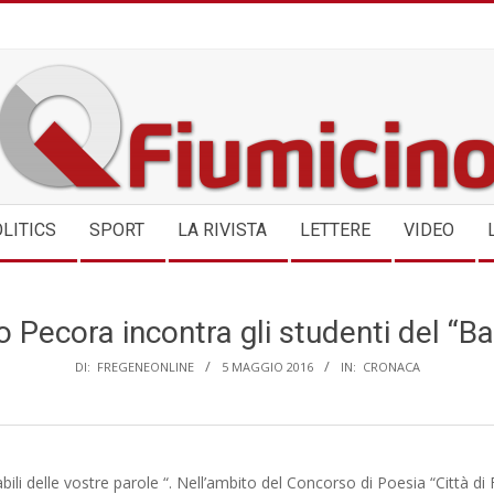
QFIUMICINO.COM
LITICS
SPORT
LA RIVISTA
LETTERE
VIDEO
io Pecora incontra gli studenti del “Baf
DI:
FREGENEONLINE
5 MAGGIO 2016
IN:
CRONACA
bili delle vostre parole “. Nell’ambito del Concorso di Poesia “Città di 