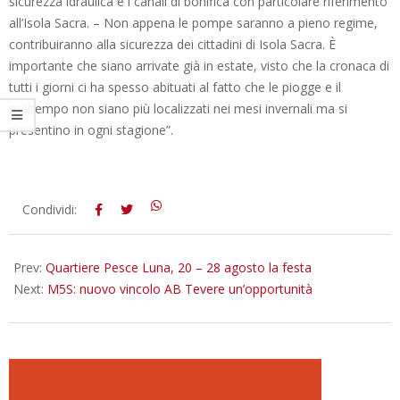
sicurezza idraulica e i canali di bonifica con particolare riferimento
all’Isola Sacra. – Non appena le pompe saranno a pieno regime,
contribuiranno alla sicurezza dei cittadini di Isola Sacra. È
importante che siano arrivate già in estate, visto che la cronaca di
tutti i giorni ci ha spesso abituati al fatto che le piogge e il
maltempo non siano più localizzati nei mesi invernali ma si
presentino in ogni stagione”.
2015-
Condividi:
08-
18
Prev:
Quartiere Pesce Luna, 20 – 28 agosto la festa
Next:
M5S: nuovo vincolo AB Tevere un’opportunità