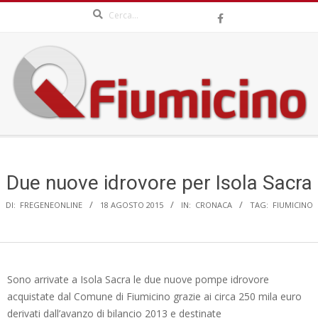
Search
Skip
to
content
QFIUMICINO.COM
Secondary
Navigation
Menu
Due nuove idrovore per Isola Sacra
DI:
FREGENEONLINE
18 AGOSTO 2015
IN:
CRONACA
TAG:
FIUMICINO
Sono arrivate a Isola Sacra le due nuove pompe idrovore
acquistate dal Comune di Fiumicino grazie ai circa 250 mila euro
derivati dall’avanzo di bilancio 2013 e destinate