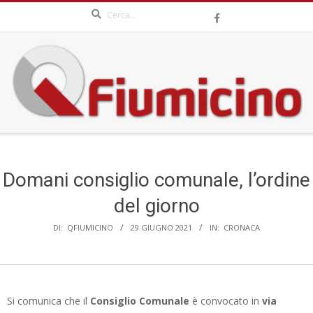
Search
Skip
to
content
QFIUMICINO.COM
Secondary
Navigation
Menu
Domani consiglio comunale, l’ordine
del giorno
DI:
QFIUMICINO
29 GIUGNO 2021
IN:
CRONACA
Si comunica che il
Consiglio Comunale
è convocato in
via