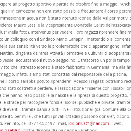
cipare ad progetto sportivo a partire da ottobre fino a maggio. “Anc
quelli in carrozzina non era stato possibile frequentare il corso perché
’immissione in acqua non è stato ritenuto idoneo dalla Asl per motivi d
sidente Mauro Stasi e la vicepresidente Donatella Calisti dell’associaz
nlus” (nella foto), intervenuti per vedere i loro ragazzi riprendere finalm
o un colloquio con il Sindaco Mario Canapini, mettendolo al corrente
ella sua sensibilità verso le problematiche che ci appartengono. Infatt
 Nardini, dirigente dell’area Attività Formative e Culturali di adoperarsi a
olvesse, acquistando il nuovo seggiolino. È trascorso un po’ di tempo 
 visto che l’attrezzo idoneo è stato fabbricato in Germania, ma alla fi
i maggio, infatti, siamo stati contattati dal responsabile della piscina, F
he il corso sarebbe potuto riprendere”. Adesso i ragazzi potranno rec
ono stati costretti a perdere, e l’associazione “Insieme con i disabili on
e che hanno reso possibile la nascita e la ripresa di questo progetto
 le strade per raccogliere fondi e risorse, pubbliche e private, tramite
 di eventi , tramite bandi a tutti i livelli istituzionali (dal Comune alla
ite il 5 per mille , che tutti i privati cittadini possono donare”, dicon
ti. Per info, cel. 377.14.52.197 –mail,
icid.onlus@gmail.com
– web,
disabili.it
. Inoltre dispone di una pagina Facebook.