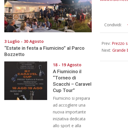
2012-
Condividi:
07-
03
3 Luglio - 30 Agosto
Prev:
Prezzo s
“Estate in festa a Fiumicino” al Parco
Next:
Grande 
Bozzetto
18 - 19 Agosto
A Fiumicino il
“Torneo di
Scacchi – Caravel
Cup Tour”
Fiumicino si prepara
ad accogliere una
nuova importante
iniziativa dedicata
allo sport e alla