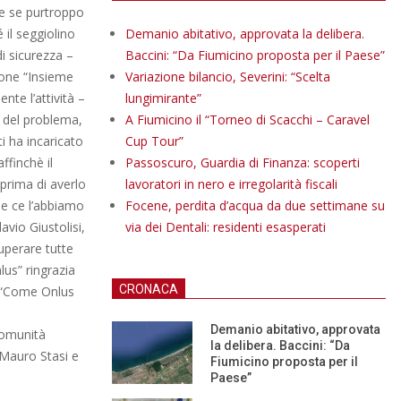
he se purtroppo
 il seggiolino
Demanio abitativo, approvata la delibera.
i sicurezza –
Baccini: “Da Fiumicino proposta per il Paese”
ione “Insieme
Variazione bilancio, Severini: “Scelta
ente l’attività –
lungimirante”
 del problema,
A Fiumicino il “Torneo di Scacchi – Caravel
i ha incaricato
Cup Tour”
ffinchè il
Passoscuro, Guardia di Finanza: scoperti
prima di averlo
lavoratori in nero e irregolarità fiscali
ne ce l’abbiamo
Focene, perdita d’acqua da due settimane su
lavio Giustolisi,
via dei Dentali: residenti esasperati
uperare tutte
lus” ringrazia
CRONACA
. “Come Onlus
Demanio abitativo, approvata
 Comunità
la delibera. Baccini: “Da
o Mauro Stasi e
Fiumicino proposta per il
Paese”