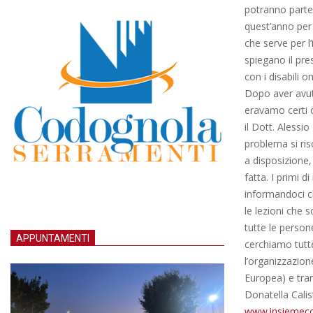
potranno parte
quest’anno per 
che serve per l
spiegano il pre
con i disabili o
Dopo aver avut
eravamo certi d
il Dott. Alessio
problema si ris
a disposizione,
fatta. I primi d
informandoci c
le lezioni che s
tutte le person
APPUNTAMENTI
cerchiamo tutte
l’organizzazione
Europea) e tram
Donatella Calis
www.insiemeconi