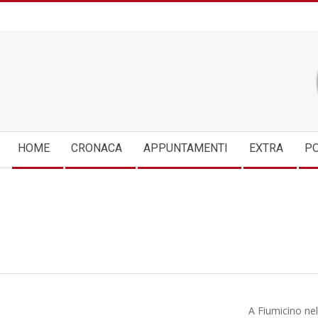
Skip
to
content
Secondary
HOME
CRONACA
APPUNTAMENTI
EXTRA
PO
Navigation
Menu
A Fiumicino nel