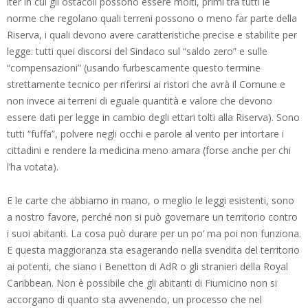
iter in cui gli ostacoli possono essere molti, primi tra tutti le
norme che regolano quali terreni possono o meno far parte della
Riserva, i quali devono avere caratteristiche precise e stabilite per
legge: tutti quei discorsi del Sindaco sul “saldo zero” e sulle
“compensazioni” (usando furbescamente questo termine
strettamente tecnico per riferirsi ai ristori che avrà il Comune e
non invece ai terreni di eguale quantità e valore che devono
essere dati per legge in cambio degli ettari tolti alla Riserva). Sono
tutti “fuffa”, polvere negli occhi e parole al vento per intortare i
cittadini e rendere la medicina meno amara (forse anche per chi
l’ha votata).
E le carte che abbiamo in mano, o meglio le leggi esistenti, sono
a nostro favore, perché non si può governare un territorio contro
i suoi abitanti. La cosa può durare per un po’ ma poi non funziona.
E questa maggioranza sta esagerando nella svendita del territorio
ai potenti, che siano i Benetton di AdR o gli stranieri della Royal
Caribbean. Non è possibile che gli abitanti di Fiumicino non si
accorgano di quanto sta avvenendo, un processo che nel