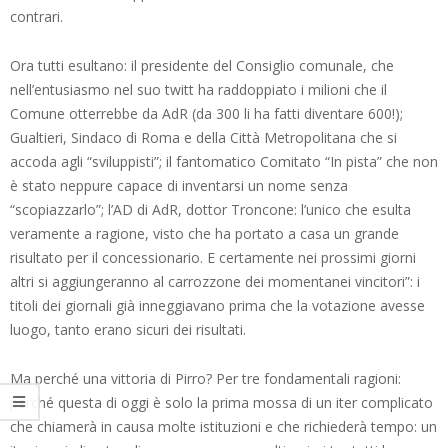
contrari.
Ora tutti esultano: il presidente del Consiglio comunale, che
nell’entusiasmo nel suo twitt ha raddoppiato i milioni che il
Comune otterrebbe da AdR (da 300 li ha fatti diventare 600!);
Gualtieri, Sindaco di Roma e della Città Metropolitana che si
accoda agli “sviluppisti”; il fantomatico Comitato “In pista” che non
è stato neppure capace di inventarsi un nome senza
“scopiazzarlo”; l’AD di AdR, dottor Troncone: l’unico che esulta
veramente a ragione, visto che ha portato a casa un grande
risultato per il concessionario. E certamente nei prossimi giorni
altri si aggiungeranno al carrozzone dei momentanei vincitori”: i
titoli dei giornali già inneggiavano prima che la votazione avesse
luogo, tanto erano sicuri dei risultati.
Ma perché una vittoria di Pirro? Per tre fondamentali ragioni:
perché questa di oggi è solo la prima mossa di un iter complicato
che chiamerà in causa molte istituzioni e che richiederà tempo: un