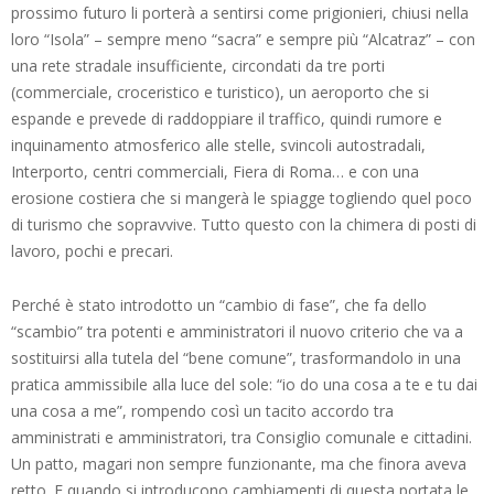
prossimo futuro li porterà a sentirsi come prigionieri, chiusi nella
loro “Isola” – sempre meno “sacra” e sempre più “Alcatraz” – con
una rete stradale insufficiente, circondati da tre porti
(commerciale, croceristico e turistico), un aeroporto che si
espande e prevede di raddoppiare il traffico, quindi rumore e
inquinamento atmosferico alle stelle, svincoli autostradali,
Interporto, centri commerciali, Fiera di Roma… e con una
erosione costiera che si mangerà le spiagge togliendo quel poco
di turismo che sopravvive. Tutto questo con la chimera di posti di
lavoro, pochi e precari.
Perché è stato introdotto un “cambio di fase”, che fa dello
“scambio” tra potenti e amministratori il nuovo criterio che va a
sostituirsi alla tutela del “bene comune”, trasformandolo in una
pratica ammissibile alla luce del sole: “io do una cosa a te e tu dai
una cosa a me”, rompendo così un tacito accordo tra
amministrati e amministratori, tra Consiglio comunale e cittadini.
Un patto, magari non sempre funzionante, ma che finora aveva
retto. E quando si introducono cambiamenti di questa portata le