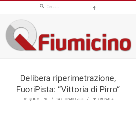
Search
Skip
to
content
QFIUMICINO.COM
Secondary
Navigation
Menu
Delibera riperimetrazione,
FuoriPista: “Vittoria di Pirro”
DI:
QFIUMICINO
14 GENNAIO 2026
IN:
CRONACA