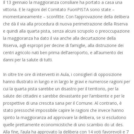
Il 13 gennaio la maggioranza consiliare ha portato a casa una
vittoria. E le ragioni del Comitato FuoriPISTA sono state –
momentaneamente – sconfitte. Con l’approvazione della delibera
che dà il via alla procedura di nuova perimetrazione della Riserva
e quindi alla quarta pista, senza alcuni scrupolo o preoccupazione
la maggioranza ha dato il via anche alla decurtazione della
Riserva, agli espropri per decine di famiglie, alla distruzione dei
centri agricolo nati ben prima dell’aeroporto, e all’aumento dei
danni per la salute di tutti.
In oltre tre ore di interventi in Aula, i consiglieri di opposizione
hanno illustrato in lungo e in largo le gravi e numerose ragioni per
cui la quarta pista sarebbe un disastro per il territorio, per la
salute dei cittadini e sarebbe devastante per l’ambiente e per le
prospettive di una crescita sana per il Comune. Al contrario, è
stato pressoché impossibile capire le ragioni che invece hanno
spinto la maggioranza ad approvare la delibera, se si escludono
quelle prettamente economicistiche di uno scambio do ut des.
Alla fine, l’aula ha approvato la delibera con 14 voti favorevoli e 7