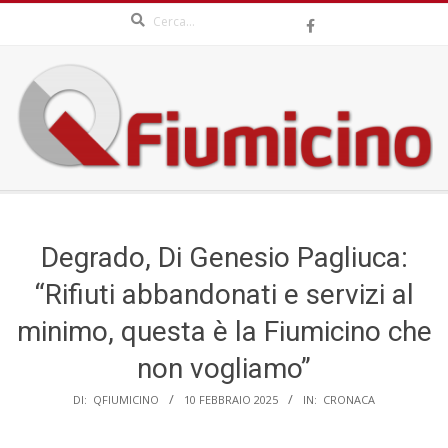
Search
Skip
to
content
QFIUMICINO.COM
Secondary
Navigation
Menu
Degrado, Di Genesio Pagliuca:
“Rifiuti abbandonati e servizi al
minimo, questa è la Fiumicino che
non vogliamo”
DI:
QFIUMICINO
10 FEBBRAIO 2025
IN:
CRONACA