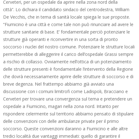
Cerveteri, per un ospedale da aprire nella zona nord della
città”. Lo dichiara il candidato sindaco del centrodestra, William
De Vecchis, che in tema di sanità locale spiega le sue proposte.
“Fiumicino è una città e come tale non può rinunciare ad avere le
strutture sanitarie di base. E’ fondamentale perciò potenziare le
strutture già operanti e riconvertire in una sorta di pronto
soccorso i nuclei del nostro comune. Potenziare le strutture locali
permetterebbe di alleggerire il carico dell’ospedale Grassi sempre
a rischio di collasso. Ovviamente nell’ottica di un potenziamento
delle strutture presenti è fondamentale l’intervento della Regione
che dovrà necessariamente aprire delle strutture di soccorso e di
breve degenza. Nel frattempo abbiamo già avviato una
discussione con i comuni limitrofi come Ladispoli, Bracciano e
Cerveteri per trovare una convergenza sul tema e pretendere un
ospedale a Fiumicino, magari nella zona nord. Intanto per
rispondere celermente sul territorio abbiamo pensato di stipulare
delle convenzioni con delle ambulanze private per il primo
soccorso. Queste convenzioni daranno a Fiumicino e alle altre
tredici località due vantaggi immediati: quello di garantire il