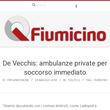
Search
Skip
to
content
QFIUMICINO.COM
Secondary
Navigation
Menu
De Vecchis: ambulanze private per
soccorso immediato
DI:
FREGENEONLINE
24 MAGGIO 2018
IN:
POLITICS
TAG:
FIUMICINO
“Stiamo discutendo con i comuni limitrofi, come Ladispoli e