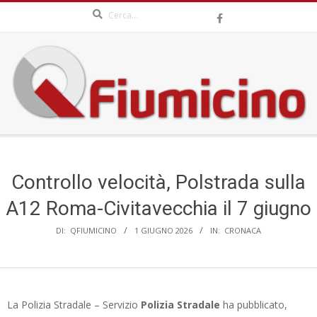
Search
Skip
to
content
QFIUMICINO.COM
Secondary
Navigation
Menu
Controllo velocità, Polstrada sulla
A12 Roma-Civitavecchia il 7 giugno
DI:
QFIUMICINO
1 GIUGNO 2026
IN:
CRONACA
La Polizia Stradale – Servizio
Polizia Stradale
ha pubblicato,