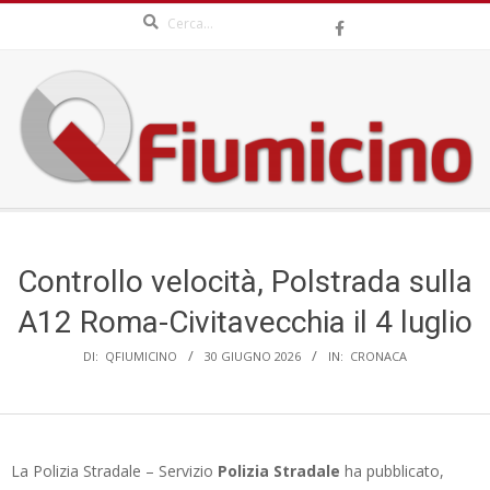
Search
Skip
to
content
QFIUMICINO.COM
Secondary
Navigation
Menu
Controllo velocità, Polstrada sulla
A12 Roma-Civitavecchia il 4 luglio
DI:
QFIUMICINO
30 GIUGNO 2026
IN:
CRONACA
La Polizia Stradale – Servizio
Polizia Stradale
ha pubblicato,