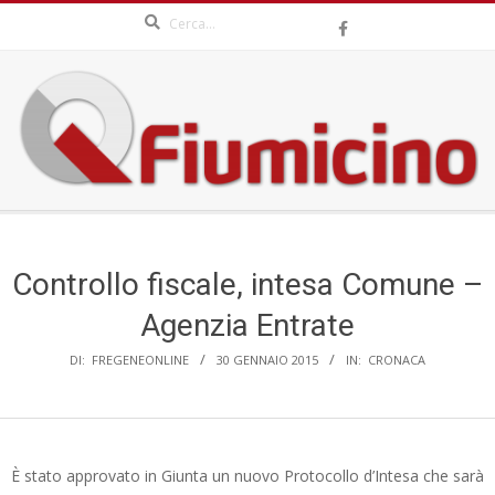
Search
Skip
to
content
QFIUMICINO.COM
Secondary
Navigation
Menu
Controllo fiscale, intesa Comune –
Agenzia Entrate
DI:
FREGENEONLINE
30 GENNAIO 2015
IN:
CRONACA
È stato approvato in Giunta un nuovo Protocollo d’Intesa che sarà