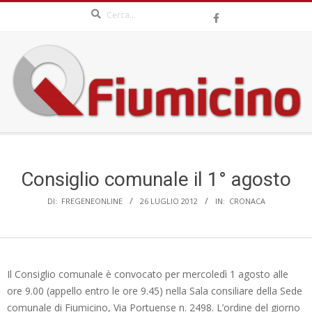
Search
Skip
to
content
QFIUMICINO.COM
Secondary
Navigation
Menu
Consiglio comunale il 1° agosto
DI:
FREGENEONLINE
26 LUGLIO 2012
IN:
CRONACA
Il Consiglio comunale è convocato per mercoledì 1 agosto alle
ore 9.00 (appello entro le ore 9.45) nella Sala consiliare della Sede
comunale di Fiumicino, Via Portuense n. 2498. L’ordine del giorno