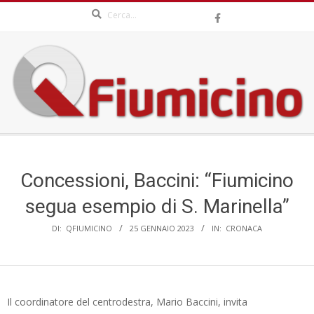
Search
Skip
to
content
QFIUMICINO.COM
Secondary
Navigation
Menu
Concessioni, Baccini: “Fiumicino
segua esempio di S. Marinella”
DI:
QFIUMICINO
25 GENNAIO 2023
IN:
CRONACA
Il coordinatore del centrodestra, Mario Baccini, invita