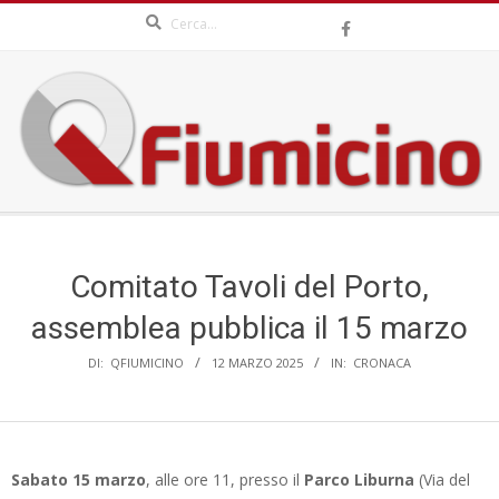
Search
Skip
to
content
QFIUMICINO.COM
Secondary
Navigation
Menu
Comitato Tavoli del Porto,
assemblea pubblica il 15 marzo
DI:
QFIUMICINO
12 MARZO 2025
IN:
CRONACA
Sabato 15 marzo
, alle ore 11, presso il
Parco Liburna
(Via del