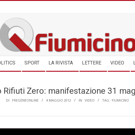
QFIUMICINO.COM
LITICS
SPORT
LA RIVISTA
LETTERE
VIDEO
 Rifiuti Zero: manifestazione 31 ma
DI:
FREGENEONLINE
4 MAGGIO 2012
IN:
VIDEO
TAG:
FIUMICINO