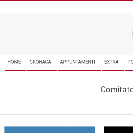
Skip
to
content
Secondary
HOME
CRONACA
APPUNTAMENTI
EXTRA
PO
Navigation
Menu
Comitato