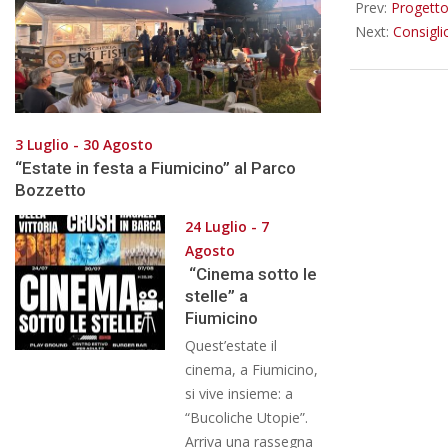
Prev:
Progetto
Next:
Consiglio
3 Luglio - 30 Agosto
“Estate in festa a Fiumicino” al Parco
Bozzetto
24 Luglio - 7
Agosto
“Cinema sotto le
stelle” a
Fiumicino
Quest’estate il
cinema, a Fiumicino,
si vive insieme: a
“Bucoliche Utopie”.
Arriva una rassegna