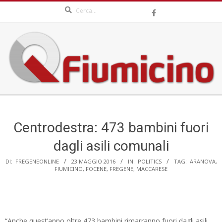
Search
Skip
to
content
QFIUMICINO.COM
Secondary
Navigation
Menu
Centrodestra: 473 bambini fuori
dagli asili comunali
DI:
FREGENEONLINE
23 MAGGIO 2016
IN:
POLITICS
TAG:
ARANOVA
,
FIUMICINO
,
FOCENE
,
FREGENE
,
MACCARESE
“Anche quest’anno oltre 473 bambini rimarranno fuori dagli asili