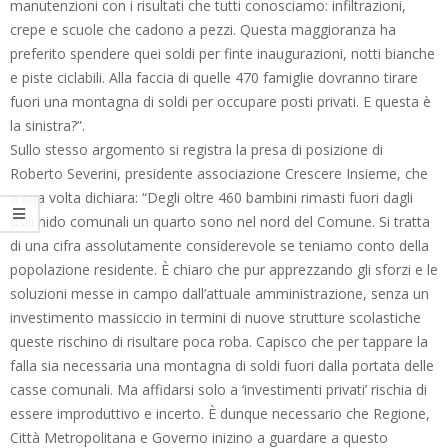
manutenzioni con i risultati che tutti conosciamo: infiltrazioni,
crepe e scuole che cadono a pezzi. Questa maggioranza ha
preferito spendere quei soldi per finte inaugurazioni, notti bianche
e piste ciclabili. Alla faccia di quelle 470 famiglie dovranno tirare
fuori una montagna di soldi per occupare posti privati. E questa è
la sinistra?”.
Sullo stesso argomento si registra la presa di posizione di
Roberto Severini, presidente associazione Crescere Insieme, che
a sua volta dichiara: “Degli oltre 460 bambini rimasti fuori dagli
asili nido comunali un quarto sono nel nord del Comune. Si tratta
di una cifra assolutamente considerevole se teniamo conto della
popolazione residente. È chiaro che pur apprezzando gli sforzi e le
soluzioni messe in campo dall’attuale amministrazione, senza un
investimento massiccio in termini di nuove strutture scolastiche
queste rischino di risultare poca roba. Capisco che per tappare la
falla sia necessaria una montagna di soldi fuori dalla portata delle
casse comunali. Ma affidarsi solo a ‘investimenti privati’ rischia di
essere improduttivo e incerto. È dunque necessario che Regione,
Città Metropolitana e Governo inizino a guardare a questo