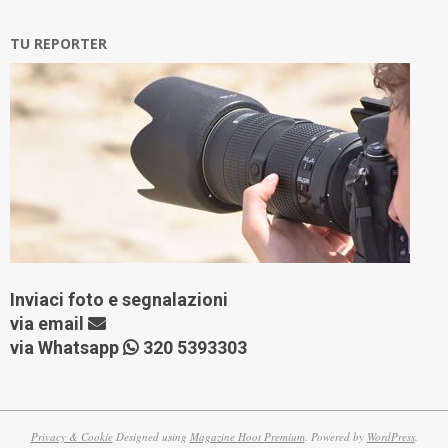
TU REPORTER
Inviaci foto e segnalazioni
via
email
via Whatsapp
320 5393303
Privacy & Cookie
Designed using
Magazine Hoot Premium
. Powered by
WordPress
.