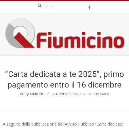
Search
Skip
to
content
QFIUMICINO.COM
Secondary
Navigation
Menu
“Carta dedicata a te 2025”, primo
pagamento entro il 16 dicembre
DI:
QFIUMICINO
24 NOVEMBRE 2025
IN:
CRONACA
A seguito della pubblicazione dell’Avviso Pubblico “Carta dedicata