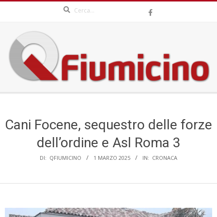
Search
Skip
to
content
QFIUMICINO.COM
Secondary
Navigation
Menu
Cani Focene, sequestro delle forze
dell’ordine e Asl Roma 3
DI:
QFIUMICINO
1 MARZO 2025
IN:
CRONACA