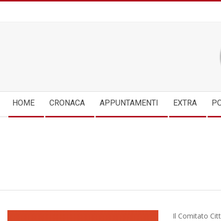
Skip
to
content
Secondary
HOME
CRONACA
APPUNTAMENTI
EXTRA
PO
Navigation
Menu
Il Comitato Cit