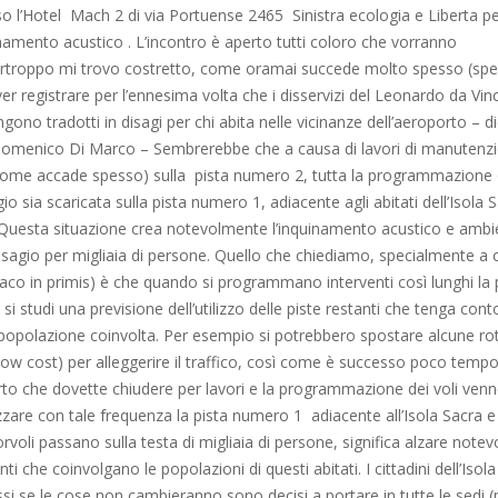
o l’Hotel Mach 2 di via Portuense 2465 Sinistra ecologia e Liberta pe
namento acustico . L’incontro è aperto tutti coloro che vorranno
urtroppo mi trovo costretto, come oramai succede molto spesso (sp
ver registrare per l’ennesima volta che i disservizi del Leonardo da Vinc
gono tradotti in disagi per chi abita nelle vicinanze dell’aeroporto – di
omenico Di Marco – Sembrerebbe che a causa di lavori di manutenz
(come accade spesso) sulla pista numero 2, tutta la programmazione de
gio sia scaricata sulla pista numero 1, adiacente agli abitati dell’Isola 
 Questa situazione crea notevolmente l’inquinamento acustico e ambie
sagio per migliaia di persone. Quello che chiediamo, specialmente a 
indaco in primis) è che quando si programmano interventi così lunghi l
si studi una previsione dell’utilizzo delle piste restanti che tenga cont
 popolazione coinvolta. Per esempio si potrebbero spostare alcune ro
low cost) per alleggerire il traffico, così come è successo poco tempo
to che dovette chiudere per lavori e la programmazione dei voli ven
izzare con tale frequenza la pista numero 1 adiacente all’Isola Sacra e 
orvoli passano sulla testa di migliaia di persone, significa alzare notev
enti che coinvolgano le popolazioni di questi abitati. I cittadini dell’Isola
ssi se le cose non cambieranno sono decisi a portare in tutte le sedi (