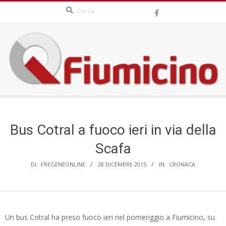
Search
Skip
to
content
QFIUMICINO.COM
Secondary
Navigation
Menu
Bus Cotral a fuoco ieri in via della
Scafa
DI:
FREGENEONLINE
28 DICEMBRE 2015
IN:
CRONACA
Un bus Cotral ha preso fuoco ieri nel pomeriggio a Fiumicino, su