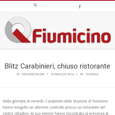
Search
Skip
to
content
QFIUMICINO.COM
Secondary
Navigation
Menu
Blitz Carabinieri, chiuso ristorante
DI:
FREGENEONLINE
24 MAGGIO 2016
IN:
CRONACA
Nella giornata di venerdì i Carabinieri della Stazione di Fiumicino
hanno eseguito un ulteriore controllo presso un ristorante del
centro cittadino. Al suo interno hanno riscontrato la presenza di