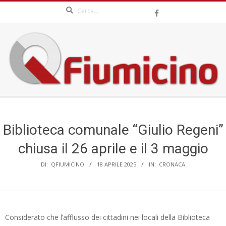
Search
Skip
to
content
QFIUMICINO.COM
Secondary
Navigation
Menu
Biblioteca comunale “Giulio Regeni”
chiusa il 26 aprile e il 3 maggio
DI:
QFIUMICINO
18 APRILE 2025
IN:
CRONACA
Considerato che l’afflusso dei cittadini nei locali della Biblioteca