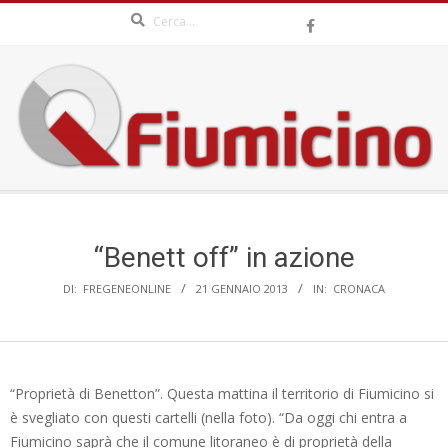
Search
Skip
to
content
QFIUMICINO.COM
Secondary
Navigation
Menu
“Benett off” in azione
DI:
FREGENEONLINE
21 GENNAIO 2013
IN:
CRONACA
“Proprietà di Benetton”. Questa mattina il territorio di Fiumicino si
è svegliato con questi cartelli (nella foto). “Da oggi chi entra a
Fiumicino saprà che il comune litoraneo è di proprietà della