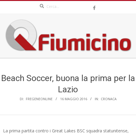
Search
Skip
to
content
QFIUMICINO.COM
Secondary
Navigation
Menu
Beach Soccer, buona la prima per la
Lazio
DI:
FREGENEONLINE
16 MAGGIO 2016
IN:
CRONACA
La prima partita contro i Great Lakes BSC squadra statunitense,