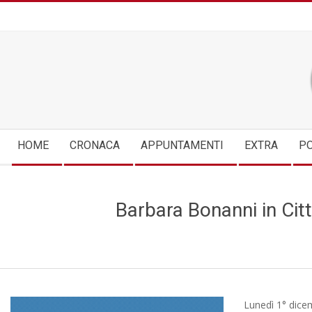
Skip
to
content
Secondary
HOME
CRONACA
APPUNTAMENTI
EXTRA
PO
Navigation
Menu
Barbara Bonanni in Citt
Lunedì 1° dicem