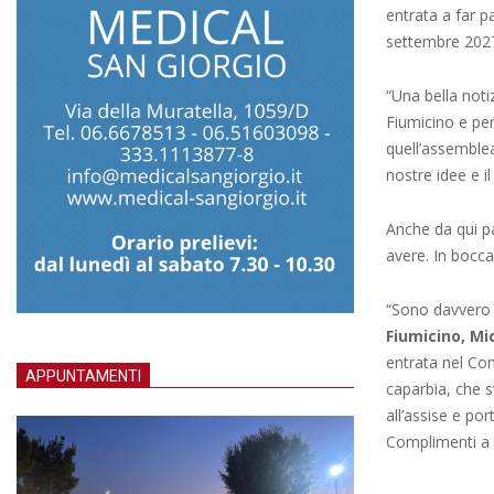
entrata a far p
settembre 202
“Una bella notiz
Fiumicino e per
quell’assemblea
nostre idee e il
Anche da qui pa
avere. In bocca
“Sono davvero 
Fiumicino, Mi
entrata nel Co
APPUNTAMENTI
caparbia, che 
all’assise e por
Complimenti a l