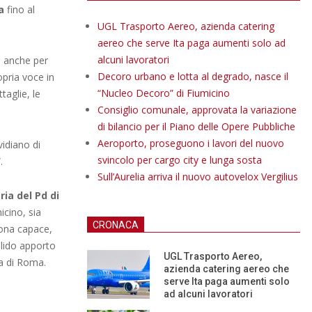
a
fino al
UGL Trasporto Aereo, azienda catering
aereo che serve Ita paga aumenti solo ad
alcuni lavoratori
 anche per
Decoro urbano e lotta al degrado, nasce il
opria voce in
“Nucleo Decoro” di Fiumicino
taglie, le
Consiglio comunale, approvata la variazione
di bilancio per il Piano delle Opere Pubbliche
Aeroporto, proseguono i lavori del nuovo
vidiano di
svincolo per cargo city e lunga sosta
.
Sull’Aurelia arriva il nuovo autovelox Vergilius
ria del Pd di
cino, sia
CRONACA
sona capace,
lido apporto
UGL Trasporto Aereo,
ia di Roma.
azienda catering aereo che
serve Ita paga aumenti solo
ad alcuni lavoratori