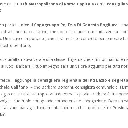
arte della
Città Metropolitana di Roma Capitale
come
consiglier
7.
ia per lei –
dice il Capogruppo Pd, Ezio Di Genesio Pagliuca
– ma
 tutta la nostra coalizione, che dopo dieci anni torna ad avere una pr
. Un incarico importante, che sarà un aiuto concreto per le nostre bat
 nostro territorio.
rte un’alternativa vera e una classe dirigente che altri non hanno e in
 al lupo, Barbara. Il tuo impegno sarà un valore aggiunto per tutti noi”
felice – aggiunge
la consigliera regionale del Pd Lazio e segreta
chela Califano
– che Barbara Bonanni, consigliera comunale di Fiumi
nsiglio della Città Metropolitana di Roma Capitale. Barbara è una per
svolge il suo ruolo con grande competenza e abnegazione. Darà un va
terà avanti battaglie fondamentali per tutto il territorio dell’ex Provinc
ei”.