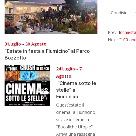
2025-
Condividi:
12-
02
Prev:
Inchiest
Next:
“100 anni
3 Luglio - 30 Agosto
“Estate in festa a Fiumicino” al Parco
Bozzetto
24 Luglio - 7
Agosto
“Cinema sotto le
stelle” a
Fiumicino
Quest’estate il
cinema, a Fiumicino,
si vive insieme: a
“Bucoliche Utopie”.
Arriva una rassegna