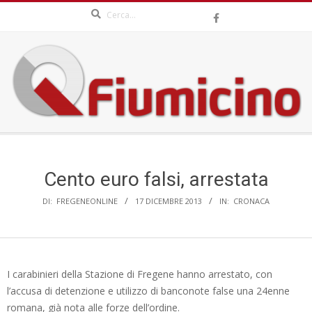
Search
Skip
to
content
QFIUMICINO.COM
Secondary
Navigation
Menu
Cento euro falsi, arrestata
DI:
FREGENEONLINE
17 DICEMBRE 2013
IN:
CRONACA
I carabinieri della Stazione di Fregene hanno arrestato, con
l’accusa di detenzione e utilizzo di banconote false una 24enne
romana, già nota alle forze dell’ordine.