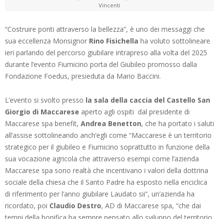
Vincenti
“Costruire ponti attraverso la bellezza”, è uno dei messaggi che
sua eccellenza Monsignor
Rino Fisichella
ha voluto sottolineare
ieri parlando del percorso giubilare intrapreso alla volta del 2025
durante l’evento Fiumicino porta del Giubileo promosso dalla
Fondazione Foedus, presieduta da Mario Baccini.
L’evento si svolto presso
la sala della caccia del Castello San
Giorgio di Maccarese
aperto agli ospiti dal presidente di
Maccarese spa benefit,
Andrea Benetton
, che ha portato i saluti
all’assise sottolineando anch’egli come “Maccarese è un territorio
strategico per il giubileo e Fiumicino soprattutto in funzione della
sua vocazione agricola che attraverso esempi come l’azienda
Maccarese spa sono realtà che incentivano i valori della dottrina
sociale della chiesa che il Santo Padre ha esposto nella enciclica
di riferimento per l’anno giubilare Laudato sii”, un’azienda ha
ricordato, poi
Claudio Destro
, AD di Maccarese spa, “che dai
tempi della bonifica ha sempre pensato allo sviluppo del territorio