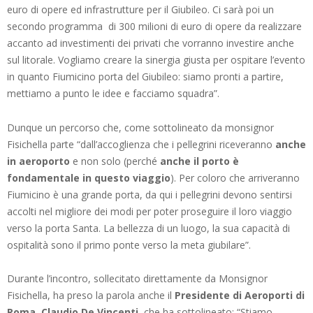
euro di opere ed infrastrutture per il Giubileo. Ci sarà poi un
secondo programma di 300 milioni di euro di opere da realizzare
accanto ad investimenti dei privati che vorranno investire anche
sul litorale. Vogliamo creare la sinergia giusta per ospitare l’evento
in quanto Fiumicino porta del Giubileo: siamo pronti a partire,
mettiamo a punto le idee e facciamo squadra”.
Dunque un percorso che, come sottolineato da monsignor
Fisichella parte “dall’accoglienza che i pellegrini riceveranno
anche
in aeroporto
e non solo (perché
anche il porto è
fondamentale in questo viaggio
). Per coloro che arriveranno
Fiumicino è una grande porta, da qui i pellegrini devono sentirsi
accolti nel migliore dei modi per poter proseguire il loro viaggio
verso la porta Santa. La bellezza di un luogo, la sua capacità di
ospitalità sono il primo ponte verso la meta giubilare”.
Durante l’incontro, sollecitato direttamente da Monsignor
Fisichella, ha preso la parola anche il
Presidente di Aeroporti di
Roma, Claudio De Vincenti
, che ha sottolineato: “Stiamo