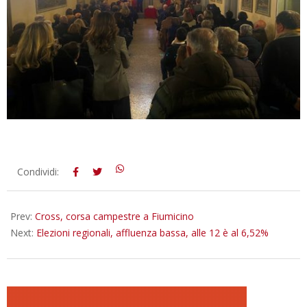
2023-
Condividi:
02-
11
Prev:
Cross, corsa campestre a Fiumicino
Next:
Elezioni regionali, affluenza bassa, alle 12 è al 6,52%