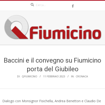
Search
Skip
to
content
QFIUMICINO.COM
Secondary
Navigation
Menu
Baccini e il convegno su Fiumicino
porta del Giubileo
DI:
QFIUMICINO
11 FEBBRAIO 2023
IN:
CRONACA
Dialogo con Monsignor Fisichella, Andrea Benetton e Claudio De