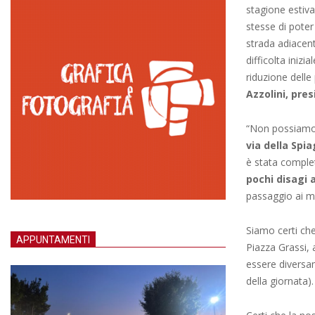
stagione estiva 
stesse di poter
strada adiacent
difficolta inizi
riduzione delle
Azzolini, pre
“Non possiamo 
via della Spi
è stata compl
pochi disagi a
passaggio ai me
Siamo certi che
APPUNTAMENTI
Piazza Grassi, 
essere diversa
della giornata).