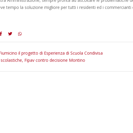
stra Amministrazione, sempre pronta ad ascoltare le problematiche del
reve tempo la soluzione migliore per tutti i residenti ed i commercianti
Fiumicino il progetto di Esperienza di Scuola Condivisa
 scolastiche, Fipav contro decisione Montino