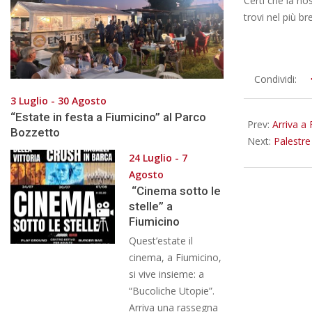
Certi che la no
trovi nel più b
2020-
Condividi:
09-
3 Luglio - 30 Agosto
02
“Estate in festa a Fiumicino” al Parco
Prev:
Arriva a 
Bozzetto
Next:
Palestre
24 Luglio - 7
Agosto
“Cinema sotto le
stelle” a
Fiumicino
Quest’estate il
cinema, a Fiumicino,
si vive insieme: a
“Bucoliche Utopie”.
Arriva una rassegna