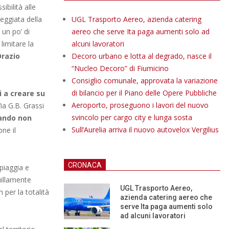
ibilità alle
reggiata della
UGL Trasporto Aereo, azienda catering
 un po’ di
aereo che serve Ita paga aumenti solo ad
 limitare la
alcuni lavoratori
razio
Decoro urbano e lotta al degrado, nasce il
“Nucleo Decoro” di Fiumicino
Consiglio comunale, approvata la variazione
di bilancio per il Piano delle Opere Pubbliche
 a creare su
Aeroporto, proseguono i lavori del nuovo
Via G.B. Grassi
svincolo per cargo city e lunga sosta
ando non
Sull’Aurelia arriva il nuovo autovelox Vergilius
ne il
CRONACA
piaggia e
uillamente
UGL Trasporto Aereo,
per la totalità
azienda catering aereo che
serve Ita paga aumenti solo
ad alcuni lavoratori