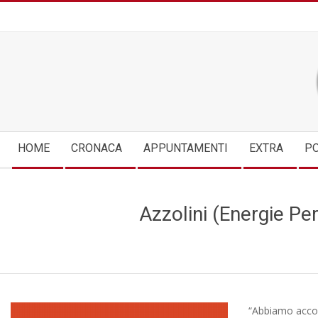
Skip
to
content
Secondary
HOME
CRONACA
APPUNTAMENTI
EXTRA
PO
Navigation
Menu
Azzolini (Energie Per
“Abbiamo accolt