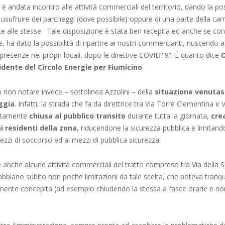
è andata incontro alle attività commerciali del territorio, dando la poss
 usufruire dei parcheggi (dove possibile) oppure di una parte della car
e alle stesse. Tale disposizione è stata ben recepita ed anche se con
ale, ha dato la possibilità di ripartire ai nostri commercianti, riuscendo a
 presenze nei propri locali, dopo le direttive COVID19”. È quanto dice
O
sidente del Circolo Energie per Fiumicino
.
non notare invece – sottolinea Azzolini – della
situazione venutasi
aggia
. Infatti, la strada che fa da direttrice tra Via Torre Clementina e 
etamente
chiusa al pubblico transito
durante tutta la giornata,
cre
i residenti della zona
, riducendone la sicurezza pubblica e limitando
zzi di soccorso ed ai mezzi di pubblica sicurezza.
 anche alcune attività commerciali del tratto compreso tra Via della S
abbiano subito non poche limitazioni da tale scelta, che poteva tranq
mente concepita (ad esempio chiudendo la stessa a fasce orarie e non 