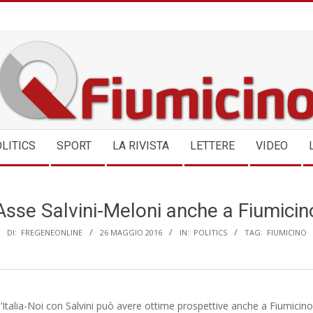
QFIUMICINO.COM
LITICS
SPORT
LA RIVISTA
LETTERE
VIDEO
Asse Salvini-Meloni anche a Fiumicin
DI:
FREGENEONLINE
26 MAGGIO 2016
IN:
POLITICS
TAG:
FIUMICINO
 d’Italia-Noi con Salvini può avere ottime prospettive anche a Fiumicino.