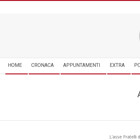
Skip
to
content
Secondary
HOME
CRONACA
APPUNTAMENTI
EXTRA
PO
Navigation
Menu
L’asse Fratelli