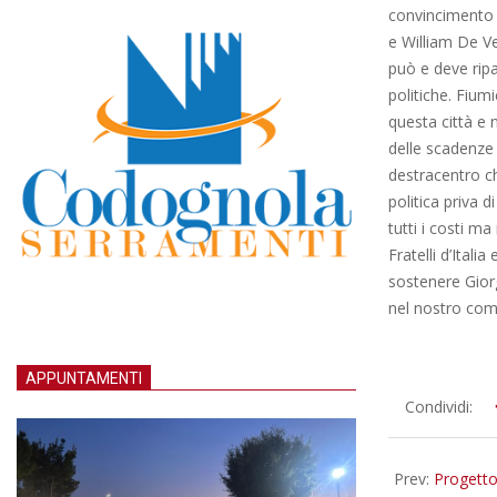
convincimento d
e William De Ve
può e deve ripa
politiche. Fiu
questa città e 
delle scadenze 
destracentro ch
politica priva 
tutti i costi m
Fratelli d’Ital
sostenere Gior
nel nostro com
APPUNTAMENTI
2016-
Condividi:
05-
26
Prev:
Progetto