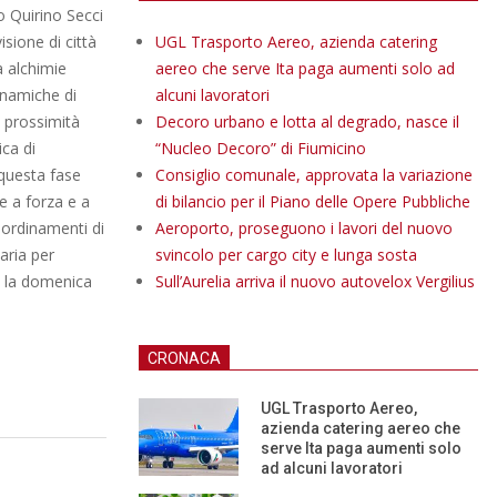
o Quirino Secci
sione di città
UGL Trasporto Aereo, azienda catering
a alchimie
aereo che serve Ita paga aumenti solo ad
inamiche di
alcuni lavoratori
n prossimità
Decoro urbano e lotta al degrado, nasce il
ica di
“Nucleo Decoro” di Fiumicino
 questa fase
Consiglio comunale, approvata la variazione
re a forza e a
di bilancio per il Piano delle Opere Pubbliche
oordinamenti di
Aeroporto, proseguono i lavori del nuovo
aria per
svincolo per cargo city e lunga sosta
e la domenica
Sull’Aurelia arriva il nuovo autovelox Vergilius
CRONACA
UGL Trasporto Aereo,
azienda catering aereo che
serve Ita paga aumenti solo
ad alcuni lavoratori