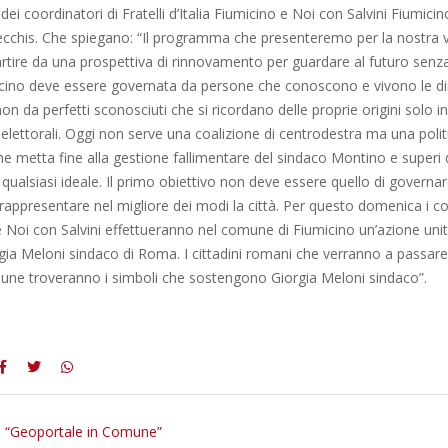
ei coordinatori di Fratelli d’Italia Fiumicino e Noi con Salvini Fiumicin
cchis. Che spiegano: “Il programma che presenteremo per la nostra vi
rtire da una prospettiva di rinnovamento per guardare al futuro senz
micino deve essere governata da persone che conoscono e vivono le d
non da perfetti sconosciuti che si ricordano delle proprie origini solo i
elettorali. Oggi non serve una coalizione di centrodestra ma una polit
e metta fine alla gestione fallimentare del sindaco Montino e superi
di qualsiasi ideale. Il primo obiettivo non deve essere quello di governa
a rappresentare nel migliore dei modi la città. Per questo domenica i c
ia e Noi con Salvini effettueranno nel comune di Fiumicino un’azione unit
gia Meloni sindaco di Roma. I cittadini romani che verranno a passar
une troveranno i simboli che sostengono Giorgia Meloni sindaco”.
 “Geoportale in Comune”