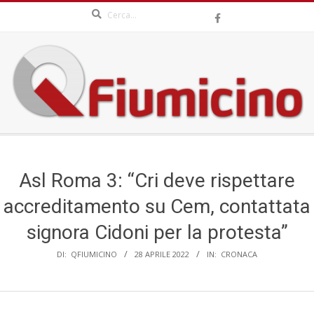
Search
Skip
to
content
QFIUMICINO.COM
Secondary
Navigation
Menu
Asl Roma 3: “Cri deve rispettare
accreditamento su Cem, contattata
signora Cidoni per la protesta”
DI:
QFIUMICINO
28 APRILE 2022
IN:
CRONACA