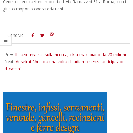
Centro di educazione motoria di via Ramazzini 31 a Roma, con il
giusto rapporto operatori/utenti.
2022-
Condividi:
04-
28
Prev:
Il Lazio investe sulla ricerca, ok a maxi piano da 70 milioni
Next:
Anselmi: “Ancora una volta chiudiamo senza anticipazioni
di cassa”