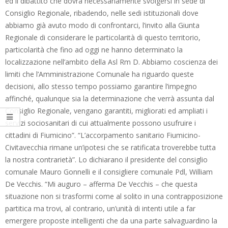
ed il dibattito che dovrà necessariamente svolgersi in sede di
Consiglio Regionale, ribadendo, nelle sedi istituzionali dove
abbiamo già avuto modo di confrontarci, l’invito alla Giunta
Regionale di considerare le particolarità di questo territorio,
particolarità che fino ad oggi ne hanno determinato la
localizzazione nell’ambito della Asl Rm D. Abbiamo coscienza dei
limiti che l’Amministrazione Comunale ha riguardo queste
decisioni, allo stesso tempo possiamo garantire l’impegno
affinché, qualunque sia la determinazione che verrà assunta dal
Consiglio Regionale, vengano garantiti, migliorati ed ampliati i
servizi sociosanitari di cui attualmente possono usufruire i
cittadini di Fiumicino”. “L’accorpamento sanitario Fiumicino-
Civitavecchia rimane un’ipotesi che se ratificata troverebbe tutta
la nostra contrarietà”. Lo dichiarano il presidente del consiglio
comunale Mauro Gonnelli e il consigliere comunale Pdl, William
De Vecchis. “Mi auguro – afferma De Vecchis – che questa
situazione non si trasformi come al solito in una contrapposizione
partitica ma trovi, al contrario, un’unità di intenti utile a far
emergere proposte intelligenti che da una parte salvaguardino la