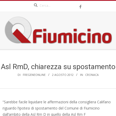
Search
Skip
to
content
QFIUMICINO.COM
Secondary
Navigation
Menu
Asl RmD, chiarezza su spostamento
DI:
FREGENEONLINE
2 AGOSTO 2012
IN:
CRONACA
“Sarebbe facile liquidare le affermazioni della consigliera Califano
riguardo l’ipotesi di spostamento del Comune di Fiumicino
dall’ambito della Asl Rm D in quello della Asl Rm F